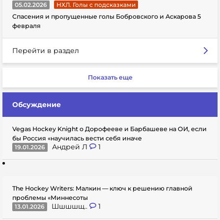
05.02.2026
НХЛ. Голы с подсказками
Спасения и пропущенные голы Бобровского и Аскарова 5
февраля
Перейти в раздел
Показать еще
Обсуждение
Vegas Hockey Knight о Дорофееве и Барбашеве на ОИ, если
бы Россия «научилась вести себя иначе
Андрей Л
1
19.01.2026
The Hockey Writers: Малкин — ключ к решению главной
проблемы «Миннесоты
Шшшшщ..
1
13.01.2026