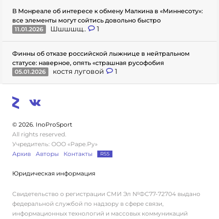
В Монреале об интересе к обмену Малкина в «Миннесоту»:
все элементы могут сойтись довольно быстро
Шшшшщ..
1
11.01.2026
Финны об отказе российской лыжнице в нейтральном
статусе: наверное, опять «страшная русофобия
костя луговой
1
05.01.2026
© 2026. InoProSport
All rights reserved.
Учредитель: ООО «Раре.Ру»
Архив
Авторы
Контакты
RSS
Юридическая информация
Свидетельство о регистрации СМИ Эл №ФС77-72704 выдано
федеральной службой по надзору в сфере связи,
информационных технологий и массовых коммуникаций