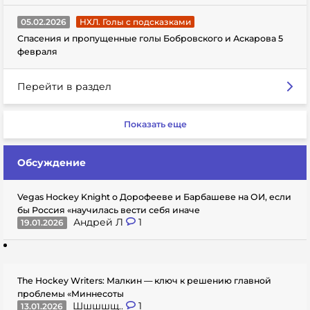
05.02.2026
НХЛ. Голы с подсказками
Спасения и пропущенные голы Бобровского и Аскарова 5
февраля
Перейти в раздел
Показать еще
Обсуждение
Vegas Hockey Knight о Дорофееве и Барбашеве на ОИ, если
бы Россия «научилась вести себя иначе
Андрей Л
1
19.01.2026
The Hockey Writers: Малкин — ключ к решению главной
проблемы «Миннесоты
Шшшшщ..
1
13.01.2026