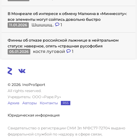
В Монреале об интересе к обмену Малкина в «Миннесоту»:
все элементы могут сойтись довольно быстро
Шшшшщ..
1
11.01.2026
Финны об отказе российской лыжнице в нейтральном
статусе: наверное, опять «страшная русофобия
костя луговой
1
05.01.2026
© 2026. InoProSport
All rights reserved.
Учредитель: ООО «Раре.Ру»
Архив
Авторы
Контакты
RSS
Юридическая информация
Свидетельство о регистрации СМИ Эл №ФС77-72704 выдано
федеральной службой по надзору в сфере связи,