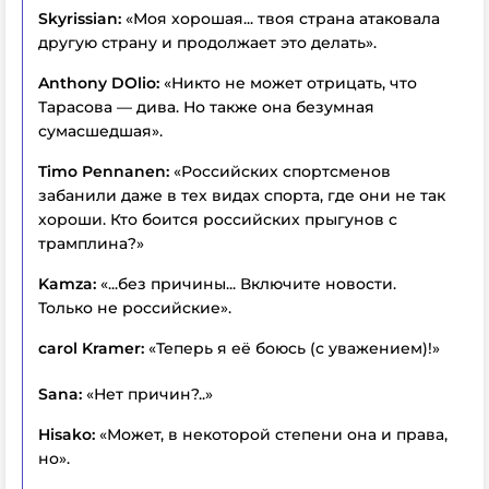
Skyrissian:
«Моя хорошая... твоя страна атаковала
другую страну и продолжает это делать».
Anthony DOlio:
«Никто не может отрицать, что
Тарасова — дива. Но также она безумная
сумасшедшая».
Timo Pennanen:
«Российских спортсменов
забанили даже в тех видах спорта, где они не так
хороши. Кто боится российских прыгунов с
трамплина?»
Kamza:
«...без причины... Включите новости.
Только не российские».
carol Kramer:
«Теперь я её боюсь (с уважением)!»
Sana:
«Нет причин?..»
Hisako:
«Может, в некоторой степени она и права,
но».