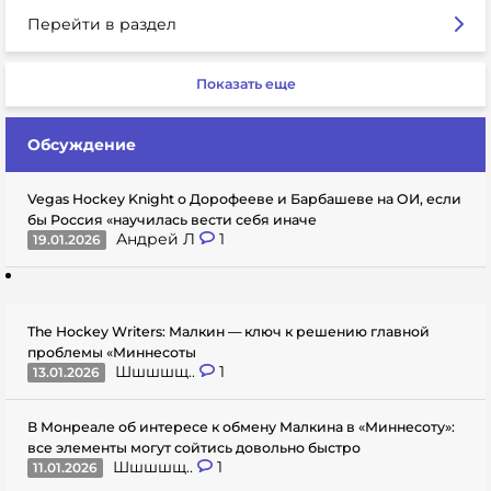
Перейти в раздел
Показать еще
Обсуждение
Vegas Hockey Knight о Дорофееве и Барбашеве на ОИ, если
бы Россия «научилась вести себя иначе
Андрей Л
1
19.01.2026
The Hockey Writers: Малкин — ключ к решению главной
проблемы «Миннесоты
Шшшшщ..
1
13.01.2026
В Монреале об интересе к обмену Малкина в «Миннесоту»:
все элементы могут сойтись довольно быстро
Шшшшщ..
1
11.01.2026