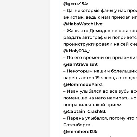
@gcruz154:
– Да, некоторые фаны у нас пр
ажиотаж, ведь к нам приехал иг
@HabsWatchLive:
– Жаль, что Демидов не останов
раздать автографы и поприветс
проинструктировали на сей сче
@ Holy004_:
– По его времени он приземлилс
@samtravels99:
– Некоторым нашим болельщик
парень летел 19 часов, а его д
@HommedePaix1:
– Иван улыбался во все зубы вс
поменьше на него напирать, но 
понравился такой прием.
@Captain_Crash83:
– Парень улыбался, потому что 
Ротенберга.
@mimihere123: