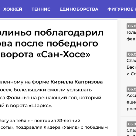
татьи
Комменты
Новости
ХОККЕЙ
ТЕННИС
ЕДИНОБОРСТВА
ФИГУРНОЕ 
ГО
06.
линьо поблагодарил
Гол
фев
ова после победного
 ворота «Сан-Хосе»
06.
Спа
Вас
и С
пленному на форме
Кирилла Капризова
Хосе», болельщики смогли услышать
06.
Асс
са Фолиньо на решающий гол, который
еще
й в ворота «Шаркс».
рос
богу за тебя!» – повторил 33-летний
05.
оты», поздравляя лидера «Уайлд» с победным
Спа