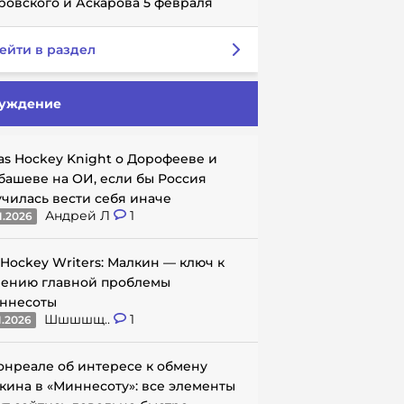
ровского и Аскарова 5 февраля
ейти в раздел
уждение
as Hockey Knight о Дорофееве и
башеве на ОИ, если бы Россия
училась вести себя иначе
Андрей Л
1
1.2026
 Hockey Writers: Малкин — ключ к
ению главной проблемы
ннесоты
Шшшшщ..
1
1.2026
онреале об интересе к обмену
кина в «Миннесоту»: все элементы