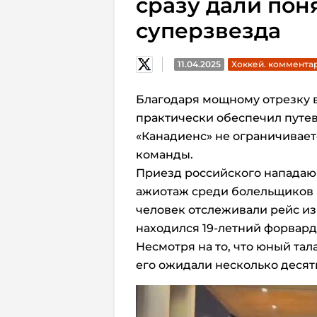
сразу дали поня
суперзвезда
11.04.2025
Хоккей. коммента
Благодаря мощному отрезку 
практически обеспечил путев
«Канадиенс» не ограничивае
команды.
Приезд российского нападаю
ажиотаж среди болельщиков «
человек отслеживали рейс из 
находился 19-летний форвард
Несмотря на то, что юный тал
его ожидали несколько десят