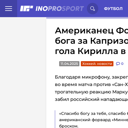
Иностранцы о спорте России:
С
ФУТБОЛ
Американец Фо
бога за Каприз
гола Кирилла в
11.04.2025
Хоккей. новости
0
Благодаря микрофону, закре
во время матча против «Сан-
трогательную реакцию Марку
забил российский нападающи
«Спасибо богу за тебя, спасибо 
американский форвард «Миннес
броском.