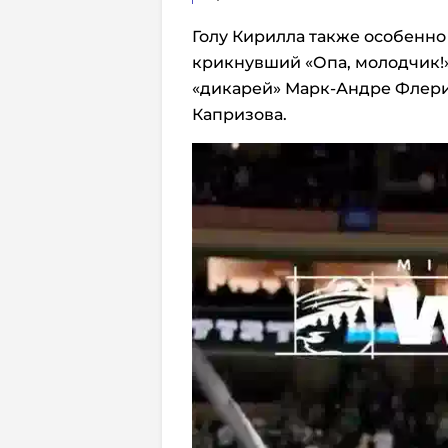
Голу Кирилла также особенно
крикнувший «Опа, молодчик!»
«дикарей» Марк-Андре Флери
Капризова.