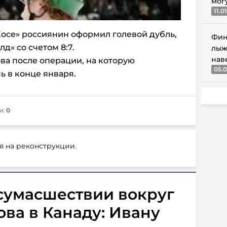
мог
11.0
-Хосе» россиянин оформил голевой дубль,
Фин
д» со счетом 8:7.
лыж
нав
ва после операции, на которую
05.0
 в конце января.
и:
0
я на реконструкции.
сумасшествии вокруг
ва в Канаду: Ивану