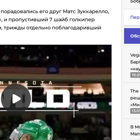
Боб
 порадовались его друг Матс Зуккарелло,
Пер
, и пропустивший 7 шайб голкипер
, трижды отдельно поблагодаривший
Обс
Veg
Бар
«на
19.0
The
реш
«Ми
13.0
В М
Мал