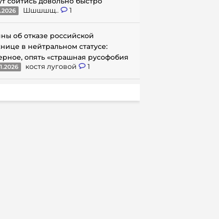
ут сойтись довольно быстро
Шшшшщ..
1
1.2026
ны об отказе российской
нице в нейтральном статусе:
ерное, опять «страшная русофобия
костя луговой
1
1.2026