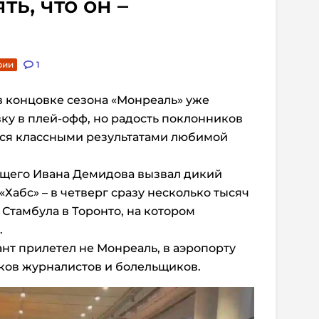
ть, что он –
рии
1
в концовке сезона «Монреаль» уже
ку в плей-офф, но радость поклонников
тся классными результатами любимой
щего Ивана Демидова вызвал дикий
Хабс» – в четверг сразу несколько тысяч
Стамбула в Торонто, на котором
.
ант прилетел не Монреаль, в аэропорту
ков журналистов и болельщиков.