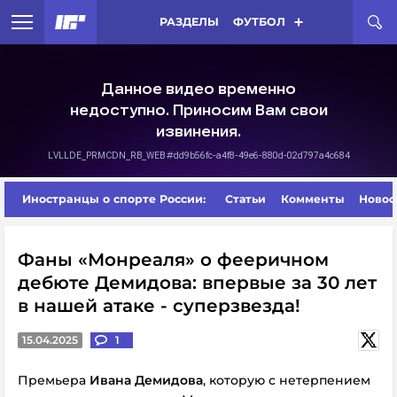
РАЗДЕЛЫ
ФУТБОЛ
Иностранцы о спорте России:
Статьи
Комменты
Новос
Фаны «Монреаля» о фееричном
дебюте Демидова: впервые за 30 лет
в нашей атаке - суперзвезда!
15.04.2025
1
Премьера
Ивана Демидова
, которую с нетерпением