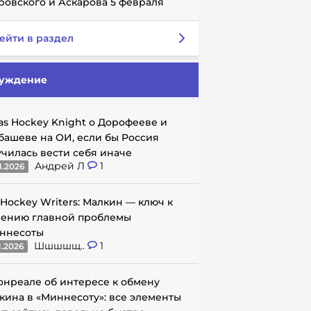
ровского и Аскарова 5 февраля
ейти в раздел
уждение
as Hockey Knight о Дорофееве и
башеве на ОИ, если бы Россия
училась вести себя иначе
Андрей Л
1
1.2026
 Hockey Writers: Малкин — ключ к
ению главной проблемы
ннесоты
Шшшшщ..
1
1.2026
онреале об интересе к обмену
кина в «Миннесоту»: все элементы