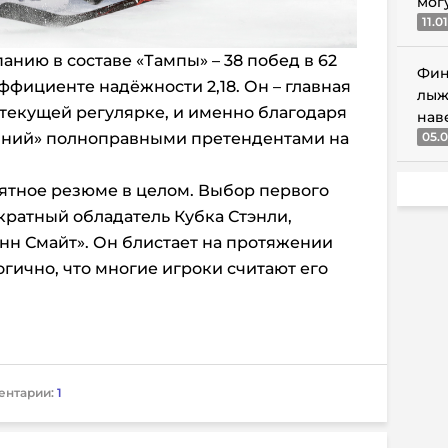
мог
11.0
нию в составе «Тампы» – 38 побед в 62
Фин
эффициенте надёжности 2,18. Он – главная
лыж
 текущей регулярке, и именно благодаря
нав
олний» полноправными претендентами на
05.0
ятное резюме в целом. Выбор первого
укратный обладатель Кубка Стэнли,
онн Смайт». Он блистает на протяжении
огично, что многие игроки считают его
ентарии:
1