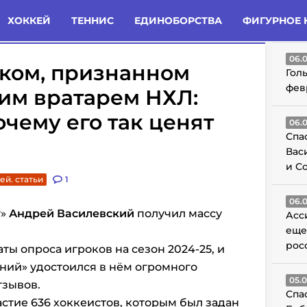
татьи
Комменты
Новости
ХОККЕЙ
ТЕННИС
ЕДИНОБОРСТВА
ФИГУРНОЕ 
ГО
06.
ском, признанном
Гол
фев
им вратарем НХЛ:
очему его так ценят
06.
Спа
Вас
и С
ей. статьи
1
06.
г»
Андрей Василевский
получил массу
Асс
еще
рос
ы опроса игроков на сезон 2024-25, и
ний» удостоился в нём огромного
05.
тзывов.
Спа
стие 636 хоккеистов, которым был задан