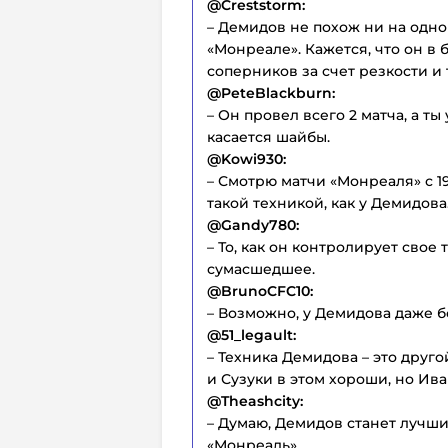
@Creststorm:
– Демидов не похож ни на одно
«Монреале». Кажется, что он в
соперников за счет резкости и 
@PeteBlackburn:
– Он провел всего 2 матча, а т
касается шайбы.
@Kowi930:
– Смотрю матчи «Монреаля» с 19
такой техникой, как у Демидова
@Gandy780:
– То, как он контролирует свое 
сумасшедшее.
@BrunoCFC10:
– Возможно, у Демидова даже б
@51_legault:
– Техника Демидова – это друг
и Сузуки в этом хороши, но Ива
@Theashcity:
– Думаю, Демидов станет лучши
«Монреаль».