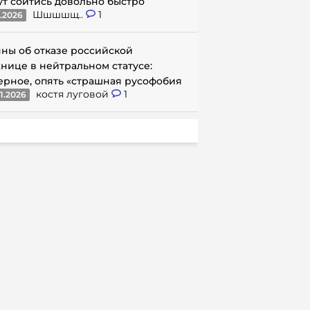
ут сойтись довольно быстро
Шшшшщ..
1
1.2026
ны об отказе российской
нице в нейтральном статусе:
ерное, опять «страшная русофобия
костя луговой
1
1.2026