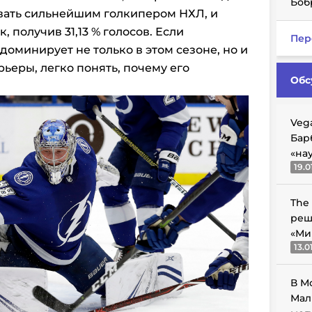
Боб
звать сильнейшим голкипером НХЛ, и
 получив 31,13 % голосов. Если
Пер
 доминирует не только в этом сезоне, но и
ьеры, легко понять, почему его
Обс
Veg
Бар
«на
19.0
The
реш
«Ми
13.0
В М
Мал