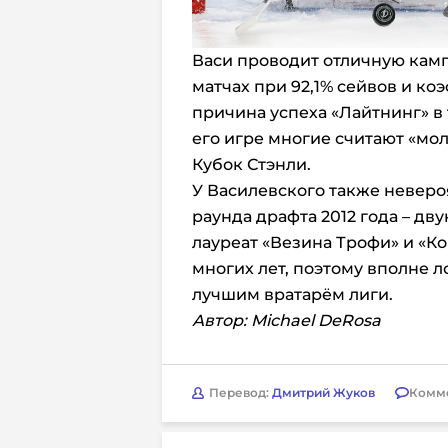
Васи проводит отличную кампа
матчах при 92,1% cейвов и ко
причина успеха «Лайтнинг» в
его игре многие считают «м
Кубок Стэнли.
У Василевского также неверо
раунда драфта 2012 года – дв
лауреат «Везина Трофи» и «К
многих лет, поэтому вполне л
лучшим вратарём лиги.
Автор: Michael DeRosa
Перевод:
Дмитрий Жуков
Комм