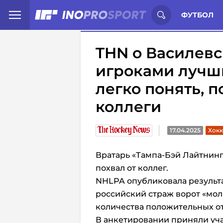
Иностранцы о спорте России:
С
ФУТБОЛ
THN о Василев
игроками лучш
легко понять, п
коллеги
17.04.2025
Хокк
Вратарь «Тампа-Бэй Лайтнин
похвал от коллег.
NHLPA опубликовала результат
российский страж ворот «мол
количества положительных о
В анкетировании приняли уча