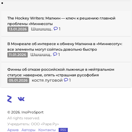
The Hockey Writers: Малкин — ключ к решению главной
проблемы «Миннесоты
Шшшшщ..
1
13.01.2026
В Монреале об интересе к обмену Малкина в «Миннесоту»:
все элементы могут сойтись довольно быстро
Шшшшщ..
1
11.01.2026
Финны об отказе российской лыжнице в нейтральном
статусе: наверное, опять «страшная русофобия
костя луговой
1
05.01.2026
© 2026. InoProSport
All rights reserved.
Учредитель: ООО «Раре.Ру»
Архив
Авторы
Контакты
RSS