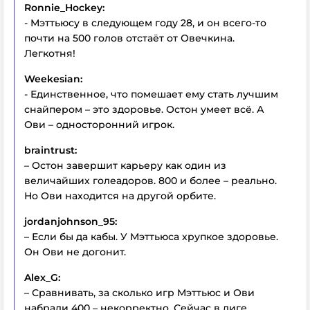
Ronnie_Hockey:
- Мэттьюсу в следующем году 28, и он всего-то
почти на 500 голов отстаёт от Овечкина.
Легкотня!
Weekesian:
- Единственное, что помешает ему стать лучшим
снайпером – это здоровье. Остон умеет всё. А
Ови – односторонний игрок.
braintrust:
– Остон завершит карьеру как один из
величайших голеадоров. 800 и более – реально.
Но Ови находится на другой орбите.
jordanjohnson_95:
– Если бы да кабы. У Мэттьюса хрупкое здоровье.
Он Ови не догонит.
Alex_G:
– Сравнивать, за сколько игр Мэттьюс и Ови
набрали 400 – некорректно. Сейчас в лиге