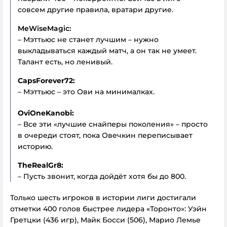
совсем другие правила, вратари другие.
MeWiseMagic:
– Мэттьюс не станет лучшим – нужно
выкладываться каждый матч, а он так не умеет.
Талант есть, но ленивый.
CapsForever72:
– Мэттьюс – это Ови на минималках.
OviOneKanobi:
– Все эти «лучшие снайперы поколения» – просто
в очереди стоят, пока Овечкин переписывает
историю.
TheRealGr8:
– Пусть звонит, когда дойдёт хотя бы до 800.
Только шесть игроков в истории лиги достигали
отметки 400 голов быстрее лидера «Торонто»: Уэйн
Гретцки (436 игр), Майк Босси (506), Марио Лемье