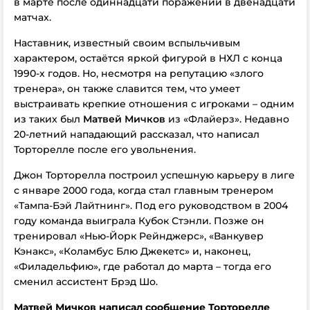
в марте после одиннадцати поражений в двенадцати
матчах.
Наставник, известный своим вспыльчивым
характером, остаётся яркой фигурой в НХЛ с конца
1990-х годов. Но, несмотря на репутацию «злого
тренера», он также славится тем, что умеет
выстраивать крепкие отношения с игроками – одним
из таких был
Матвей Мичков
из «Флайерз». Недавно
20-летний нападающий рассказал, что написал
Торторелле после его увольнения.
Джон Торторелла построил успешную карьеру в лиге
с январе 2000 года, когда стал главным тренером
«Тампа-Бэй Лайтнинг». Под его руководством в 2004
году команда выиграла Кубок Стэнли. Позже он
тренировал «Нью-Йорк Рейнджерс», «Ванкувер
Кэнакс», «Коламбус Блю Джекетс» и, наконец,
«Филадельфию», где работал до марта – тогда его
сменил ассистент Брэд Шо.
Матвей Мичков написал сообщение Торторелле