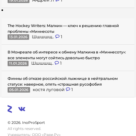
Андрей Л
1
19.01.2026
The Hockey Writers: Малкин — ключ к решению главной
проблемы «Миннесоты
Шшшшщ..
1
13.01.2026
В Монреале об интересе к обмену Малкина в «Миннесоту»:
все элементы могут сойтись довольно быстро
Шшшшщ..
1
11.01.2026
Финны об отказе российской лыжнице в нейтральном
статусе: наверное, опять «страшная русофобия
костя луговой
1
05.01.2026
© 2026. InoProSport
All rights reserved.
Учредитель: ООО «Раре.Ру»