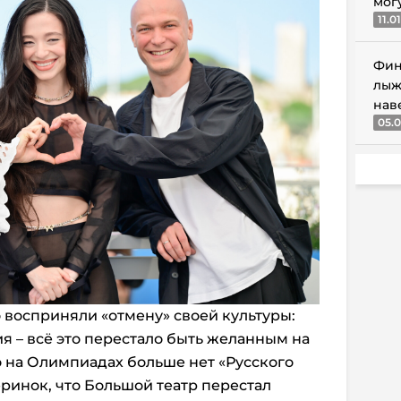
мог
11.0
Фин
лыж
нав
05.0
восприняли «отмену» своей культуры:
я – всё это перестало быть желанным на
о на Олимпиадах больше нет «Русского
еринок, что Большой театр перестал