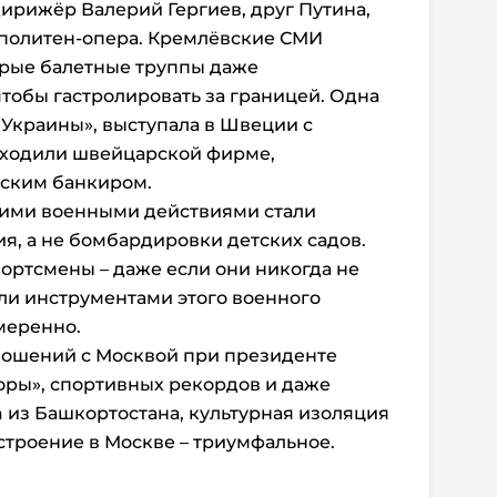
дирижёр Валерий Гергиев, друг Путина,
ополитен-опера. Кремлёвские СМИ
орые балетные труппы даже
тобы гастролировать за границей. Одна
 Украины», выступала в Швеции с
уходили швейцарской фирме,
ским банкиром.
щими военными действиями стали
ия, а не бомбардировки детских садов.
портсмены – даже если они никогда не
али инструментами этого военного
меренно.
тношений с Москвой при президенте
оры», спортивных рекордов и даже
a из Башкортостана, культурная изоляция
астроение в Москве – триумфальное.