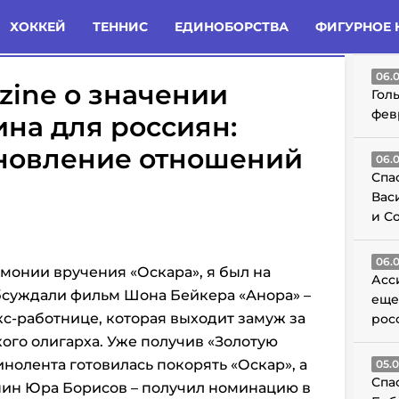
татьи
Комменты
Новости
ХОККЕЙ
ТЕННИС
ЕДИНОБОРСТВА
ФИГУРНОЕ 
ГО
06.
zine о значении
Гол
фев
на для россиян:
ановление отношений
06.
Спа
Вас
и С
06.
емонии вручения «Оскара», я был на
Асс
бсуждали фильм Шона Бейкера «Анора» –
еще
с-работнице, которая выходит замуж за
рос
ого олигарха. Уже получив «Золотую
инолента готовилась покорять «Оскар», а
05.
Спа
янин Юра Борисов – получил номинацию в