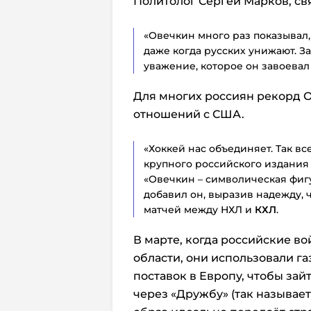
Политолог Сергей Марков, св
«Овечкин много раз показывал, 
даже когда русских унижают. За
уважение, которое он завоевал
Для многих россиян рекорд О
отношений с США.
«Хоккей нас объединяет. Так вс
крупного российского издания
«Овечкин – символическая фигу
добавил он, выразив надежду, 
матчей между НХЛ и
КХЛ
.
В марте, когда российские в
области, они использовали г
поставок в Европу, чтобы зай
через «Дружбу» (так называет