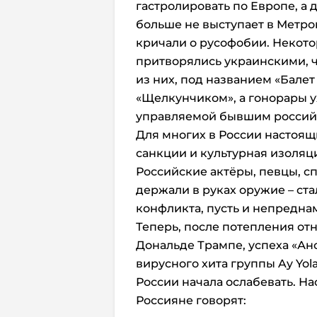
гастролировать по Европе, а 
больше не выступает в Метр
кричали о русофобии. Некот
притворялись украинскими, ч
из них, под названием «Балет
«Щелкунчиком», а гонорары 
управляемой бывшим россий
Для многих в России настоя
санкции и культурная изоляц
Российские актёры, певцы, с
держали в руках оружие – ст
конфликта, пусть и непредна
Теперь, после потепления о
Дональде Трампе, успеха «Ан
вирусного хита группы Ay Yol
России начала ослабевать. Н
Россияне говорят: