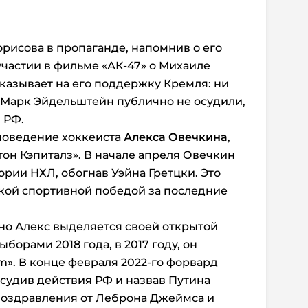
рисова в пропаганде, напомнив о его
частии в фильме «АК-47» о Михаиле
указывает на его поддержку Кремля: ни
у Марк Эйдельштейн публично не осудили,
 РФ.
поведение хоккеиста
Алекса Овечкина
,
тон Кэпиталз». В начале апреля Овечкин
ории НХЛ, обогнав Уэйна Гретцки. Это
кой спортивной победой за последние
 но Алекс выделяется своей открытой
орами 2018 года, в 2017 году, он
m». В конце февраля 2022-го форвард
осудив действия РФ и назвав Путина
поздравления от Леброна Джеймса и