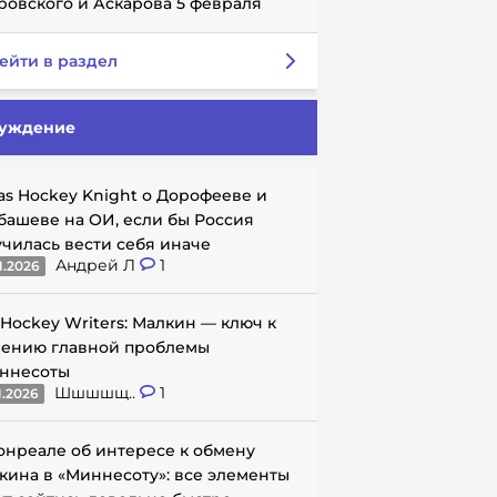
ровского и Аскарова 5 февраля
ейти в раздел
уждение
as Hockey Knight о Дорофееве и
башеве на ОИ, если бы Россия
училась вести себя иначе
Андрей Л
1
1.2026
 Hockey Writers: Малкин — ключ к
ению главной проблемы
ннесоты
Шшшшщ..
1
1.2026
онреале об интересе к обмену
кина в «Миннесоту»: все элементы