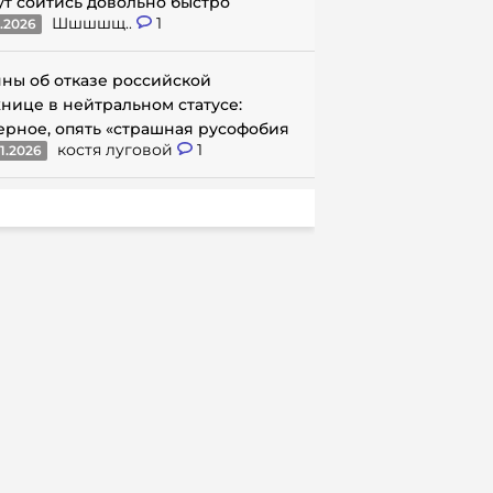
ут сойтись довольно быстро
Шшшшщ..
1
1.2026
ны об отказе российской
нице в нейтральном статусе:
ерное, опять «страшная русофобия
костя луговой
1
1.2026