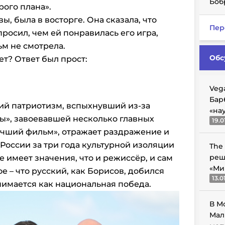
Боб
рого плана».
ы, была в восторге. Она сказала, что
Пер
просил, чем ей понравилась его игра,
ьм не смотрела.
Обс
т? Ответ был прост:
Veg
Бар
ий патриотизм, вспыхнувший из-за
«на
ы», завоевавшей несколько главных
19.0
учший фильм», отражает раздражение и
России за три года культурной изоляции
The
реш
е имеет значения, что и режиссёр, и сам
«Ми
е – что русский, как Борисов, добился
13.0
нимается как национальная победа.
В М
Мал