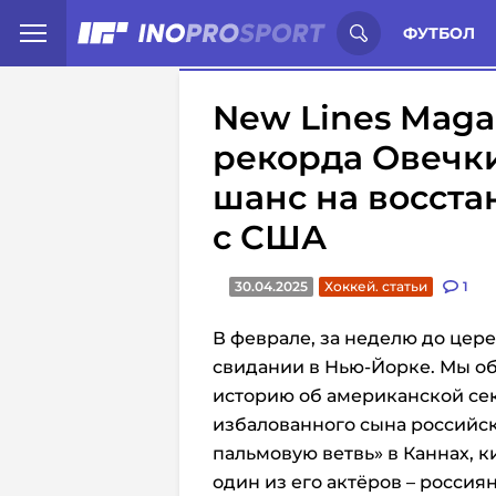
Иностранцы о спорте России:
С
ФУТБОЛ
New Lines Maga
рекорда Овечки
шанс на восст
с США
30.04.2025
Хоккей. статьи
1
В феврале, за неделю до цер
свидании в Нью-Йорке. Мы о
историю об американской сек
избалованного сына российск
пальмовую ветвь» в Каннах, к
один из его актёров – росси