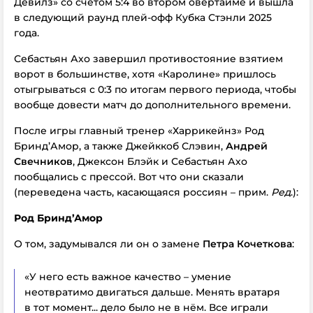
Девилз» со счётом 5:4 во втором овертайме и вышла
в следующий раунд плей-офф Кубка Стэнли 2025
года.
Себастьян Ахо завершил противостояние взятием
ворот в большинстве, хотя «Каролине» пришлось
отыгрываться с 0:3 по итогам первого периода, чтобы
вообще довести матч до дополнительного времени.
После игры главный тренер «Харрикейнз» Род
Бринд’Амор, а также Джейккоб Слэвин,
Андрей
Свечников
, Джексон Блэйк и Себастьян Ахо
пообщались с прессой. Вот что они сказали
(переведена часть, касающаяся россиян – прим.
Ред
.):
Род Бринд’Амор
О том, задумывался ли он о замене
Петра Кочеткова
:
«У него есть важное качество – умение
неотвратимо двигаться дальше. Менять вратаря
в тот момент... дело было не в нём. Все играли