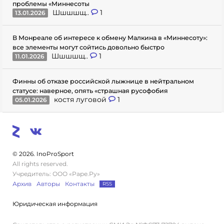
проблемы «Миннесоты
Шшшшщ..
1
13.01.2026
В Монреале об интересе к обмену Малкина в «Миннесоту»:
все элементы могут сойтись довольно быстро
Шшшшщ..
1
11.01.2026
Финны об отказе российской лыжнице в нейтральном
статусе: наверное, опять «страшная русофобия
костя луговой
1
05.01.2026
© 2026. InoProSport
All rights reserved.
Учредитель: ООО «Раре.Ру»
Архив
Авторы
Контакты
RSS
Юридическая информация