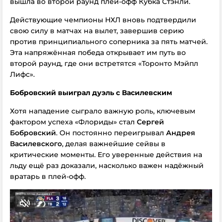
вышла во второй раунд плей-офф Кубка Стэнли.
Действующие чемпионы НХЛ вновь подтвердили
свою силу в матчах на вылет, завершив серию
против принципиального соперника за пять матчей.
Эта напряжённая победа открывает им путь во
второй раунд, где они встретятся «Торонто Мэйпл
Лифс».
Бобровский выиграл дуэль с Василевским
Хотя нападение сыграло важную роль, ключевым
фактором успеха «Флориды» стал
Сергей
Бобровский
. Он постоянно переигрывал
Андрея
Василевского
, делая важнейшие сейвы в
критические моменты. Его уверенные действия на
льду ещё раз доказали, насколько важен надёжный
вратарь в плей-офф.