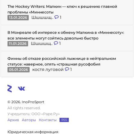
The Hockey Writers: Малкин — ключ к решению главной
проблемы «Миннесоты
Шшшшщ..
1
13.01.2026
В Монреале об интересе к обмену Малкина в «Миннесоту»:
все элементы могут сойтись довольно быстро
Шшшшщ..
1
11.01.2026
Финны об отказе российской лыжнице в нейтральном
статусе: наверное, опять «страшная русофобия
костя луговой
1
05.01.2026
© 2026. InoProSport
All rights reserved.
Учредитель: ООО «Раре.Ру»
Архив
Авторы
Контакты
RSS
Юридическая информация