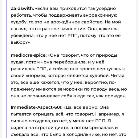
Zaidswith:
«Если вам приходится так усердно
работать, чтобы поддерживать анорексичную
худобу, то это не врождённое свойство. На мой
взгляд, это странное заявление. Она, кажется,
убеждена, что у неё нет РПП, потому что это её
выбор?»
mediocre-spice:
«Она говорит, что от природы
худая, потом - она переборщила, и у неё
развилось РПП, а сейчас она просто вернулась к
своей «норме», которая является худобой. Читая
это, всё ещё кажется, что у неё, вероятно, по-
прежнему имеются заморочки по поводу веса, но
она не ограничивает себя в еде так, как прежде».
Immediate-Aspect-601:
«Да, всё верно. Она
пытается отрицать всё, что говорит. Например, я
сильно похудела, но нет, у меня нет РПП. Я
сидела на строгой диете, а потом срывалась и
съедала всё, что было в холодильнике, но нет, это