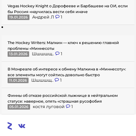
Vegas Hockey Knight о Дорофееве и Барбашеве на ОИ, если
бы Россия «научилась вести себя иначе
Андрей Л
1
19.01.2026
The Hockey Writers: Малкин — ключ к решению главной
проблемы «Миннесоты
Шшшшщ..
1
13.01.2026
В Монреале об интересе к обмену Малкина в «Миннесоту»:
все элементы могут сойтись довольно быстро
Шшшшщ..
1
11.01.2026
Финны об отказе российской лыжнице в нейтральном
статусе: наверное, опять «страшная русофобия
костя луговой
1
05.01.2026