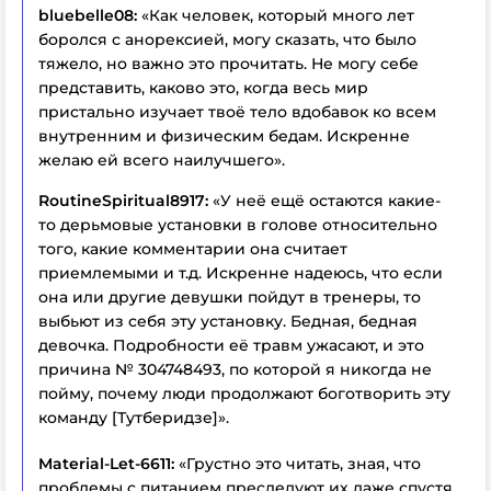
bluebelle08:
«Как человек, который много лет
боролся с анорексией, могу сказать, что было
тяжело, но важно это прочитать. Не могу себе
представить, каково это, когда весь мир
пристально изучает твоё тело вдобавок ко всем
внутренним и физическим бедам. Искренне
желаю ей всего наилучшего».
RoutineSpiritual8917:
«У неё ещё остаются какие-
то дерьмовые установки в голове относительно
того, какие комментарии она считает
приемлемыми и т.д. Искренне надеюсь, что если
она или другие девушки пойдут в тренеры, то
выбьют из себя эту установку. Бедная, бедная
девочка. Подробности её травм ужасают, и это
причина № 304748493, по которой я никогда не
пойму, почему люди продолжают боготворить эту
команду [Тутберидзе]».
Material-Let-6611:
«Грустно это читать, зная, что
проблемы с питанием преследуют их даже спустя