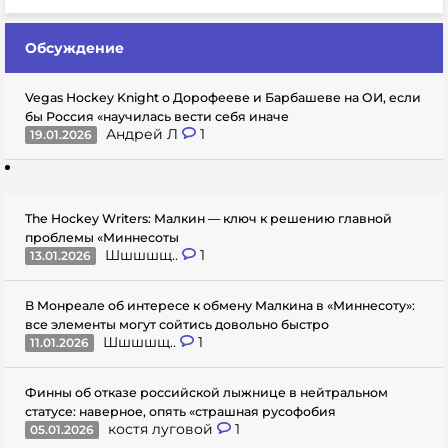
Обсуждение
Vegas Hockey Knight о Дорофееве и Барбашеве на ОИ, если
бы Россия «научилась вести себя иначе
Андрей Л
1
19.01.2026
The Hockey Writers: Малкин — ключ к решению главной
проблемы «Миннесоты
Шшшшщ..
1
13.01.2026
В Монреале об интересе к обмену Малкина в «Миннесоту»:
все элементы могут сойтись довольно быстро
Шшшшщ..
1
11.01.2026
Финны об отказе российской лыжнице в нейтральном
статусе: наверное, опять «страшная русофобия
костя луговой
1
05.01.2026