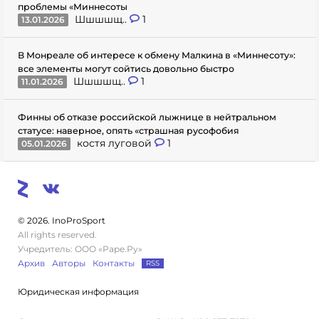
проблемы «Миннесоты
Шшшшщ..
1
13.01.2026
В Монреале об интересе к обмену Малкина в «Миннесоту»:
все элементы могут сойтись довольно быстро
Шшшшщ..
1
11.01.2026
Финны об отказе российской лыжнице в нейтральном
статусе: наверное, опять «страшная русофобия
костя луговой
1
05.01.2026
© 2026. InoProSport
All rights reserved.
Учредитель: ООО «Раре.Ру»
Архив
Авторы
Контакты
RSS
Юридическая информация