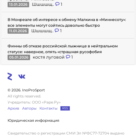
Шшшшщ..
1
13.01.2026
В Монреале об интересе к обмену Малкина в «Миннесоту»:
все элементы могут сойтись довольно быстро
Шшшшщ..
1
11.01.2026
Финны об отказе российской лыжнице в нейтральном
статусе: наверное, опять «страшная русофобия
костя луговой
1
05.01.2026
© 2026. InoProSport
All rights reserved.
Учредитель: ООО «Раре.Ру»
Архив
Авторы
Контакты
RSS
Юридическая информация
Свидетельство о регистрации СМИ Эл №ФС77-72704 выдано