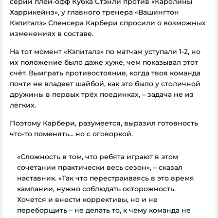
серии плей-офф Кубка Стэнли против «Каролины
Харрикейнз», у главного тренера «Вашингтон
Кэпиталз» Спенсера Карбери спросили о возможных
изменениях в составе.
На тот момент «Кэпиталз» по матчам уступали 1-2, но
их положение было даже хуже, чем показывал этот
счёт. Выиграть противостояние, когда твоя команда
почти не владеет шайбой, как это было у столичной
дружины в первых трёх поединках, – задача не из
лёгких.
Поэтому Карбери, разумеется, выразил готовность
что-то поменять... но с оговоркой.
«Сложность в том, что ребята играют в этом
сочетании практически весь сезон», – сказал
наставник. «Так что перестраиваясь в это время
кампании, нужно соблюдать осторожность.
Хочется и внести коррективы, но и не
переборщить – не делать то, к чему команда не