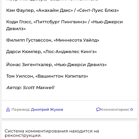
Кэм Фаулер, «Анахайм Дакс» / «Сент-Луис Блюз»
Коди Глэсс, «Питтсбург Пингвинз» / «Нью-Джерси
Девилз»
Филипп Густавссон, «Миннесота Уайлд»
Дарси Кюмпер, «Лос-Анджелес Кингз»
Йонас Зигентхалер, «Нью-Джерси Девилз»
Том Уилсон, «Вашингтон Кэпиталз»
Автор: Scott Maxwell
Перевод:
Дмитрий Жуков
Комментарии:
0
Система комментирования находится на
реконструкции.