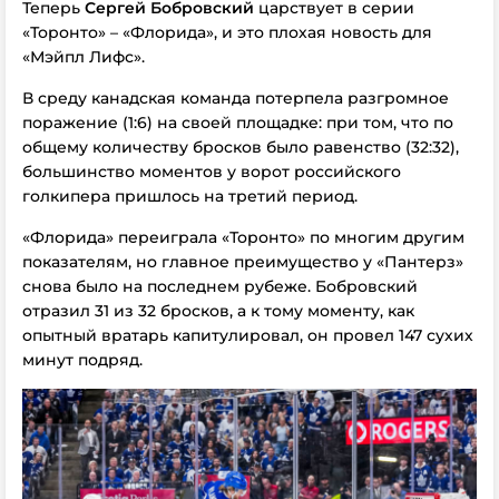
Теперь
Сергей Бобровский
царствует в серии
«Торонто» – «Флорида», и это плохая новость для
«Мэйпл Лифс».
В среду канадская команда потерпела разгромное
поражение (1:6) на своей площадке: при том, что по
общему количеству бросков было равенство (32:32),
большинство моментов у ворот российского
голкипера пришлось на третий период.
«Флорида» переиграла «Торонто» по многим другим
показателям, но главное преимущество у «Пантерз»
снова было на последнем рубеже. Бобровский
отразил 31 из 32 бросков, а к тому моменту, как
опытный вратарь капитулировал, он провел 147 сухих
минут подряд.