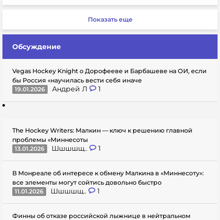
Показать еще
Обсуждение
Vegas Hockey Knight о Дорофееве и Барбашеве на ОИ, если
бы Россия «научилась вести себя иначе
Андрей Л
1
19.01.2026
The Hockey Writers: Малкин — ключ к решению главной
проблемы «Миннесоты
Шшшшщ..
1
13.01.2026
В Монреале об интересе к обмену Малкина в «Миннесоту»:
все элементы могут сойтись довольно быстро
Шшшшщ..
1
11.01.2026
Финны об отказе российской лыжнице в нейтральном