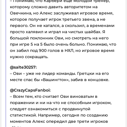
– Понимаю, что Карбери еще молодой тренер,
которому сложно давить авторитетом на
Овечкина, но Алекс заслуживал игровое время,
которое получает игрок третьего звена, а не
первого. Он не катался, а скользил, а временами
просто халявил и играл на чистых шайбах. Я
большой поклонник Ови, но смотреть на него
при игре 5 на 5 было очень больно. Понимаю, что
он забил под 900 голов в НХЛ, но игровое время
нужно сокращать.
@salte30257:
– Ови – уже не лидер команды. Гретцки на его
месте спас бы «Вашингтон», забив в концовке.
@CrazyCapsFanboi:
– Всем тем, кто считает Ови виноватым в
поражении и ни на что не способным игроком,
следует ознакомиться с продвинутой
статистикой. Например, сегодня по созданию
моментов Алекс опередил две трети игроков