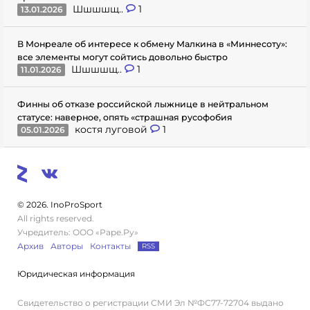
Шшшшщ..
1
13.01.2026
В Монреале об интересе к обмену Малкина в «Миннесоту»:
все элементы могут сойтись довольно быстро
Шшшшщ..
1
11.01.2026
Финны об отказе российской лыжнице в нейтральном
статусе: наверное, опять «страшная русофобия
костя луговой
1
05.01.2026
© 2026. InoProSport
All rights reserved.
Учредитель: ООО «Раре.Ру»
Архив
Авторы
Контакты
RSS
Юридическая информация
Свидетельство о регистрации СМИ Эл №ФС77-72704 выдано