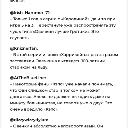
«Кэпс».
@Irish_Hammer_71:
– Только 1 гол в серии с «Каролиной», да и то при
игре 5 на 3. Перестаньте уже распространять эту
чушь типа «Овечкин лучше Гретцки». Это
глупость.
@Kniznerfan:
– В этой серии игроки «Харрикейнз» раз за разом
заставляли Овечкина выглядеть 100-летним
стариком на льду.
@AtTheBlueLine:
– Некоторые фаны «Кэпс» уже начали понимать,
что Ови слишком стар и толком не может
двигаться. Алекс не должен выходить даже на
минуту большинства, не говоря уже о двух. Это
очень вредило «Кэпс».
@dizzywizzydylan:
– Овечкин абсолютно неповоротливый. Он