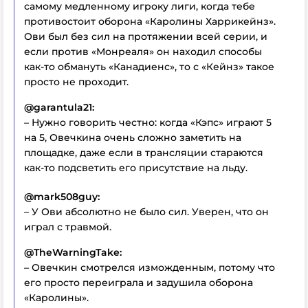
самому медленному игроку лиги, когда тебе
противостоит оборона «Каролины Харрикейнз».
Ови был без сил на протяжении всей серии, и
если против «Монреаля» он находил способы
как-то обмануть «Канадиенс», то с «Кейнз» такое
просто не проходит.
@garantula21:
– Нужно говорить честно: когда «Кэпс» играют 5
на 5, Овечкина очень сложно заметить на
площадке, даже если в трансляции стараются
как-то подсветить его присутствие на льду.
@mark508guy:
– У Ови абсолютно не было сил. Уверен, что он
играл с травмой.
@TheWarningTake:
– Овечкин смотрелся изможденным, потому что
его просто переиграла и задушила оборона
«Каролины».