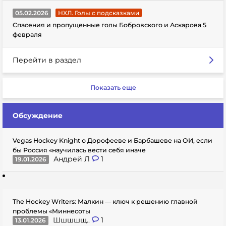
05.02.2026
НХЛ. Голы с подсказками
Спасения и пропущенные голы Бобровского и Аскарова 5
февраля
Перейти в раздел
Показать еще
Обсуждение
Vegas Hockey Knight о Дорофееве и Барбашеве на ОИ, если
бы Россия «научилась вести себя иначе
Андрей Л
1
19.01.2026
The Hockey Writers: Малкин — ключ к решению главной
проблемы «Миннесоты
Шшшшщ..
1
13.01.2026