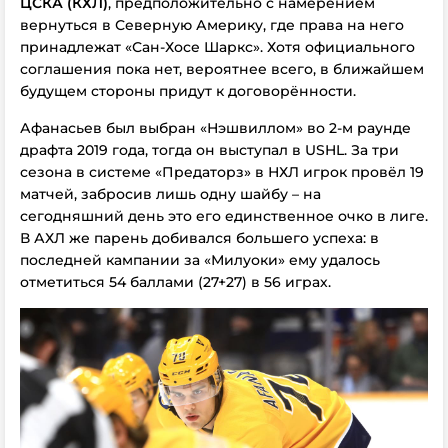
ЦСКА (КХЛ)
, предположительно с намерением
вернуться в Северную Америку, где права на него
принадлежат «Сан-Хосе Шаркс». Хотя официального
соглашения пока нет, вероятнее всего,
в ближайшем
будущем
стороны придут к договорённости.
Афанасьев был выбран «Нэшвиллом» во 2-м раунде
драфта 2019 года, тогда он выступал в USHL. За три
сезона в системе «Предаторз» в НХЛ игрок провёл 19
матчей, забросив лишь одну шайбу – на
сегодняшний день это его единственное очко в лиге.
В АХЛ же парень добивался большего успеха: в
последней кампании за «Милуоки» ему удалось
отметиться 54 баллами (27+27) в 56 играх.