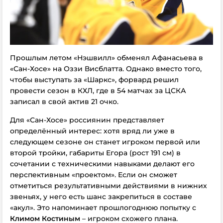
Прошлым летом «Нэшвилл» обменял Афанасьева в
«Сан-Хосе» на Оззи Висблатта. Однако вместо того,
чтобы выступать за «Шаркс», форвард решил
провести сезон в КХЛ, где в 54 матчах за ЦСКА
записал в свой актив 21 очко.
Для «Сан-Хосе» россиянин представляет
определённый интерес: хотя вряд ли уже в
следующем сезоне он станет игроком первой или
второй тройки, габариты Егора (рост 191 см) в
сочетании с техническими навыками делают его
перспективным «проектом». Если он сможет
отметиться результативными действиями в нижних
звеньях, у него есть шанс закрепиться в составе
«акул». Это напоминает прошлогоднюю попытку с
Климом Костиным
– игроком схожего плана.