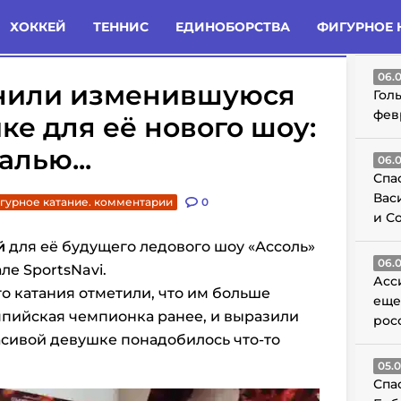
татьи
Комменты
Новости
ХОККЕЙ
ТЕННИС
ЕДИНОБОРСТВА
ФИГУРНОЕ 
ГО
06.
нили изменившуюся
Гол
фев
ке для её нового шоу:
алью...
06.
Спа
Вас
гурное катание. комментарии
0
и С
й
для её будущего ледового шоу «Ассоль»
06.
ле SportsNavi.
Асс
 катания отметили, что им больше
еще
мпийская чемпионка ранее, и выразили
рос
асивой девушке понадобилось что-то
05.
Спа