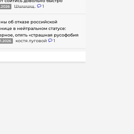
ут сойтись довольно быстро
Шшшшщ..
1
1.2026
ны об отказе российской
нице в нейтральном статусе:
ерное, опять «страшная русофобия
костя луговой
1
1.2026