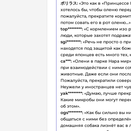
ポリラス:
«Это как в «Принцессе
хотелось бы, чтобы оленю пере
пожалуйста, прекратите кормить
потом совать его в рот оленю…»
top********:
«С кормлением изо р
люди, которые захотят подражат
sgi********:
«Речь не просто о п
находятся под защитой как бож
среди японцев есть много тех, кт
ca***:
«Олени в парке Нара мир
при взаимодействии с ними со
животные. Даже если они посла
Пожалуйста, прекратили соверш
Неужели у иностранцев нет чу
yak********:
«Думаю, лучше прекра
Какие микробы они могут пере
об этом».
ogs********:
«Как бы сильно вы н
общаться с ними без определён
домашняя собака лизнёт вас в л