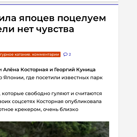
ила япоцев поцелуем
ели нет чувства
гурное катание. комментарии
2
ги
Алёна Косторная и Георгий Куница
о Японии, где посетили известных парк
 которые свободно гуляют и считаются
оих соцсетях Косторная опубликовала
отное крекером, очень близко