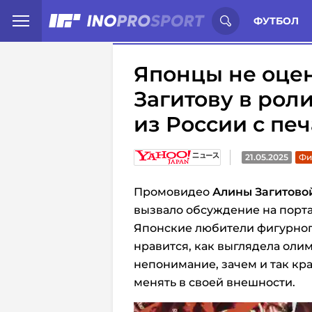
Иностранцы о спорте России:
С
ФУТБОЛ
Японцы не оце
Загитову в роли
из России с печ
21.05.2025
Фи
Промовидео
Алины Загитово
вызвало обсуждение на порта
Японские любители фигурного
нравится, как выглядела оли
непонимание, зачем и так кр
менять в своей внешности.