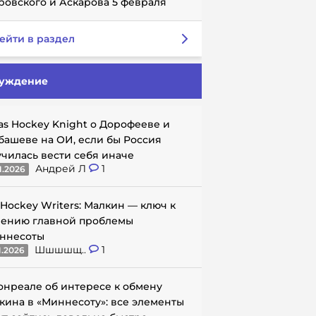
ровского и Аскарова 5 февраля
ейти в раздел
уждение
as Hockey Knight о Дорофееве и
башеве на ОИ, если бы Россия
училась вести себя иначе
Андрей Л
1
1.2026
 Hockey Writers: Малкин — ключ к
ению главной проблемы
ннесоты
Шшшшщ..
1
1.2026
онреале об интересе к обмену
кина в «Миннесоту»: все элементы