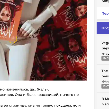
Боб
Пер
Обс
Veg
Бар
«на
19.0
The
реш
«Ми
13.0
о изменилось, да... Жаль».
асивее. Она и была красавицей, ничего не
В М
Мал
а ее страницу, она не только похудела, но и