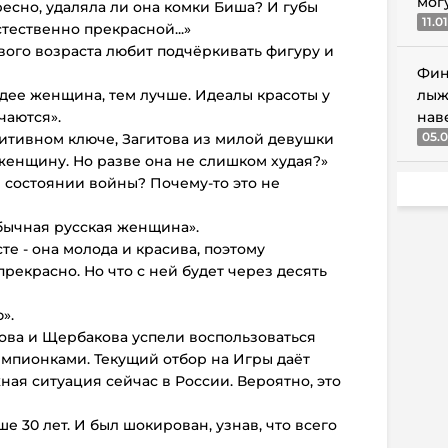
мог
ресно, удаляла ли она комки Биша? И губы
11.0
стественно прекрасной...»
вого возраста любит подчёркивать фигуру и
Фин
удее женщина, тем лучше. Идеалы красоты у
лыж
чаются».
нав
05.0
зитивном ключе, Загитова из милой девушки
женщину. Но разве она не слишком худая?»
в состоянии войны? Почему-то это не
обычная русская женщина».
те - она молода и красива, поэтому
прекрасно. Но что с ней будет через десять
».
ва и Щербакова успели воспользоваться
мпионками. Текущий отбор на Игры даёт
ная ситуация сейчас в России. Вероятно, это
е 30 лет. И был шокирован, узнав, что всего