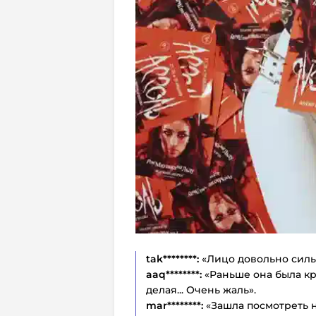
tak********:
«Лицо довольно сильн
aaq********:
«Раньше она была кр
делая... Очень жаль».
mar********:
«Зашла посмотреть н