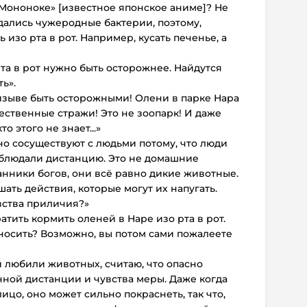
 Мононоке» [известное японское аниме]? Не
дались чужеродные бактерии, поэтому,
 изо рта в рот. Например, кусать печенье, а
та в рот нужно быть осторожнее. Найдутся
ь».
ризыве быть осторожными! Олени в парке Нара
ественные стражи! Это не зоопарк! И даже
о этого не знает...»
но сосуществуют с людьми потому, что люди
блюдали дистанцию. Это не домашние
нники богов, они всё равно дикие животные.
ать действия, которые могут их напугать.
вства приличия?»
тить кормить оленей в Наре изо рта в рот.
носить? Возможно, вы потом сами пожалеете
и любили животных, считаю, что опасно
ной дистанции и чувства меры. Даже когда
ицо, оно может сильно покраснеть, так что,