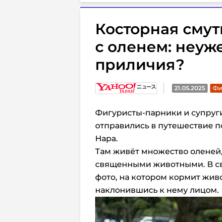
Косторная смут
с оленем: неуж
приличия?
21.05.2025
Фи
Фигуристы-парники и супру
отправились в путешествие п
Нара.
Там живёт множество оленей,
священными животными. В св
фото, на котором кормит жив
наклонившись к нему лицом.