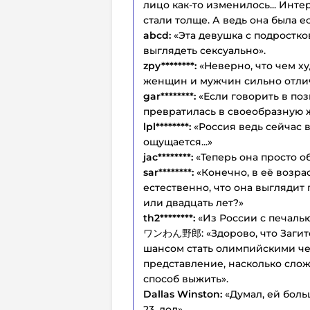
лицо как-то изменилось... Инте
стали толще. А ведь она была е
abcd:
«Эта девушка с подростко
выглядеть сексуально».
zpy********:
«Неверно, что чем х
женщин и мужчин сильно отли
gar********:
«Если говорить в по
превратилась в своеобразную 
lpl********:
«Россия ведь сейчас 
ощущается...»
jac********:
«Теперь она просто 
sar********:
«Конечно, в её возрас
естественно, что она выглядит 
или двадцать лет?»
th2********:
«Из России с печалью
ワンわん野郎: «Здорово, что Загито
шансом стать олимпийскими че
представление, насколько слож
способ выжить».
Dallas Winston:
«Думал, ей больш
23, лол».