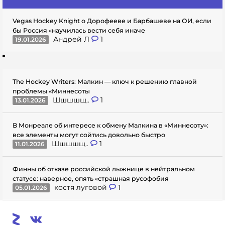
Vegas Hockey Knight о Дорофееве и Барбашеве на ОИ, если
бы Россия «научилась вести себя иначе
Андрей Л
1
19.01.2026
The Hockey Writers: Малкин — ключ к решению главной
проблемы «Миннесоты
Шшшшщ..
1
13.01.2026
В Монреале об интересе к обмену Малкина в «Миннесоту»:
все элементы могут сойтись довольно быстро
Шшшшщ..
1
11.01.2026
Финны об отказе российской лыжнице в нейтральном
статусе: наверное, опять «страшная русофобия
костя луговой
1
05.01.2026