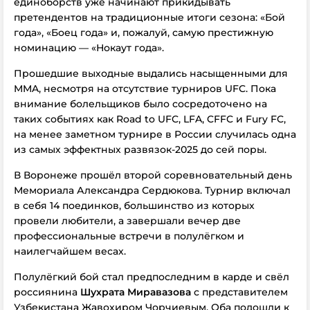
единоборств уже начинают прикидывать
претендентов на традиционные итоги сезона: «Бой
года», «Боец года» и, пожалуй, самую престижную
номинацию — «Нокаут года».
Прошедшие выходные выдались насыщенными для
MMA, несмотря на отсутствие турниров UFC. Пока
внимание болельщиков было сосредоточено на
таких событиях как Road to UFC, LFA, CFFC и Fury FC,
на менее заметном турнире в России случилась одна
из самых эффектных развязок-2025 до сей поры.
В Воронеже прошёл второй соревновательный день
Мемориала Александра Сердюкова. Турнир включал
в себя 14 поединков, большинство из которых
провели любители, а завершали вечер две
профессиональные встречи в полулёгком и
наилегчайшем весах.
Полулёгкий бой стал предпоследним в карде и свёл
россиянина
Шухрата Миравазова
с представителем
Узбекистана Жавохиром Чорчиевым. Оба подошли к