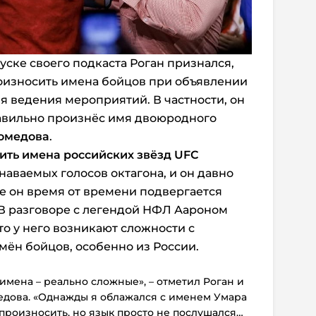
уске своего подкаста Роган признался,
роизносить имена бойцов при объявлении
я ведения мероприятий. В частности, он
равильно произнёс имя двоюродного
омедова
.
ить имена российских звёзд UFC
знаваемых голосов октагона, и он давно
же он время от времени подвергается
 В разговоре с легендой НФЛ Аароном
о у него возникают сложности с
ён бойцов, особенно из России.
 имена – реально сложные», – отметил Роган и
дова. «Однажды я облажался с именем Умара
 произносить, но язык просто не послушался…