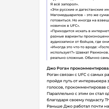
Я всё запорол».
«Эти русские и дагестанские им
Магомедшарипов – это же сума
готовиться. Но иногда на взве
новичок в UFC».
«Приходится искать в интернет
разные варианты произношения
аудиозаписи от бойцов, где он
«Иногда это что-то вроде: «Гос
использует?» Шавкат Рахмонов…
реально сложные. Обычно самы
Джо Роган прокомментирова
Роган связан с UFC с самых 
пройдя путь от интервьюера з
голосов, прокомментировав с
Параллельно с этим он стал 
благодаря своему подкасту Th
Раньше Джо работал почти на