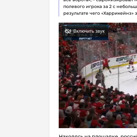
полевого игрока за 2 с неболь
результате чего «Харрикейнз» 
Находясь на площадке, росси