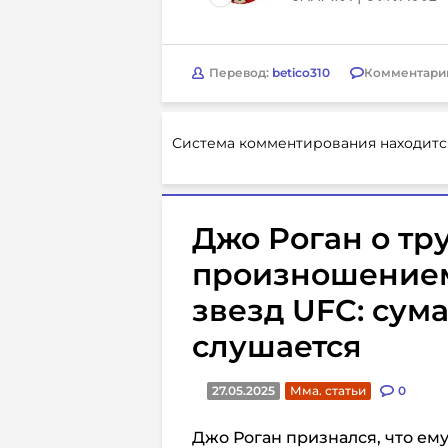
Перевод:
betico310
Комментари
Система комментирования находитс
Джо Роган о тр
произношением
звезд UFC: сум
слушается
27.05.2025
Мма. статьи
0
Джо Роган признался, что ем