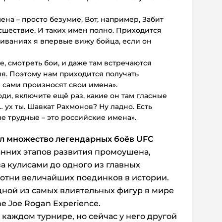
ена – просто безумие. Вот, например, Забит
сшествие. И таких имён полно. Приходится
шиваниях я впервые вижу бойца, если он
е, смотреть бои, и даже там встречаются
. Поэтому нам приходится получать
и сами произносят свои имена».
поди, включите ещё раз, какие он там гласные
 ух ты. Шавкат Рахмонов? Ну ладно. Есть
е трудные – это российские имена».
л множество легендарных боёв UFC
ранних этапов развития промоушена,
а кулисами до одного из главных
отни величайших поединков в истории.
одной из самых влиятельных фигур в мире
e Joe Rogan Experience.
 каждом турнире, но сейчас у него другой