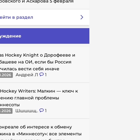
ровского и Аскарова 5 февраля
ейти в раздел
уждение
as Hockey Knight о Дорофееве и
башеве на ОИ, если бы Россия
училась вести себя иначе
Андрей Л
1
1.2026
 Hockey Writers: Малкин — ключ к
ению главной проблемы
ннесоты
Шшшшщ..
1
1.2026
онреале об интересе к обмену
кина в «Миннесоту»: все элементы