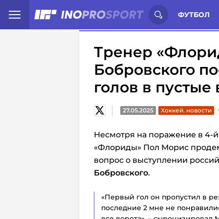
Иностранцы о спорте России:
С
ФУТБОЛ
Тренер «Флори
Бобровского п
голов в пустые 
27.05.2025
Хоккей. новости
Несмотря на поражение в 4-й
«Флориды» Пол Морис продем
вопрос о выступлении россий
Бобровского
.
«Первый гол он пропустил в рез
последние 2 мне не понравилис
все ворота», – сыронизировал 