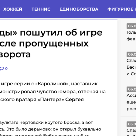
татьи
Комменты
Новости
ХОККЕЙ
ТЕННИС
ЕДИНОБОРСТВА
ФИГУРНОЕ 
ГО
06.
ды» пошутил об игре
Гол
фев
осле пропущенных
ворота
06.
Спа
Вас
0
и С
 игре серии с «Каролиной», наставник
06.
онстрировал чувство юмора, отвечая на
Асс
ского вратаря «Пантерз»
Сергея
еще
рос
ультате чертовски крутого броска, а вот
05.
ь. Это было дерьмово: он открыл буквально
Спа
Морис, сменивший Бобровского на 6-го