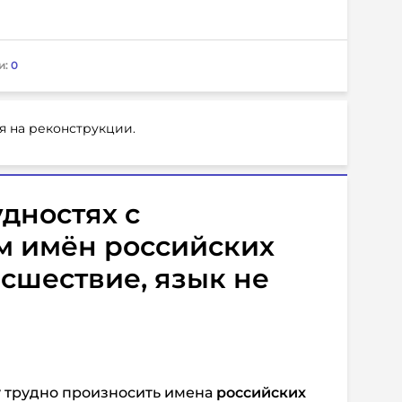
и:
0
я на реконструкции.
удностях с
 имён российских
асшествие, язык не
у трудно произносить имена
российских