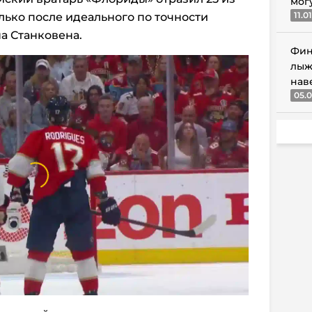
мог
11.0
лько после идеального по точности
а Станковена.
Фин
лыж
нав
05.0