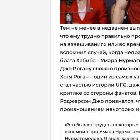
Тем не менее в недавнем вып
что ему трудно правильно п
на взвешиваниях или во врем
вспомнил случай, когда неп
брата Хабиба –
Умара Нурмаг
Джо Рогану сложно произнос
Хотя Роган – один из самых у
стал частью истории UFC, да
критике со стороны фанатов.
Роджерсом Джо признался, чт
произношением некоторых им
«Это бывает трудно, некоторые
вспомнил про Умара Нурмагоме
Нурмагомедова. Я знал, как его