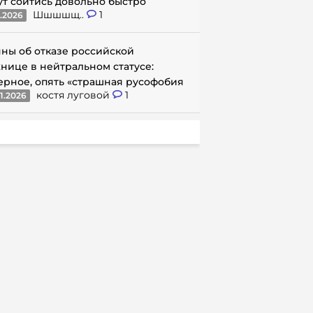
ут сойтись довольно быстро
Шшшшщ..
1
1.2026
ны об отказе российской
нице в нейтральном статусе:
ерное, опять «страшная русофобия
костя луговой
1
1.2026