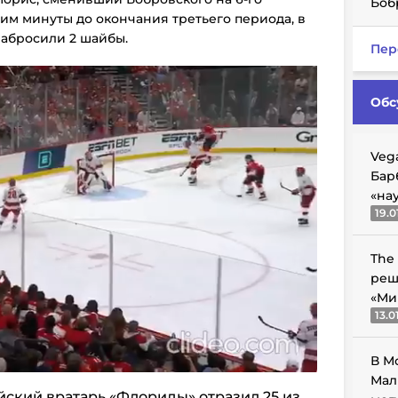
Боб
шим минуты до окончания третьего периода, в
забросили 2 шайбы.
Пер
Обс
Veg
Бар
«на
19.0
The
реш
«Ми
13.0
В М
Мал
йский вратарь «Флориды» отразил 25 из