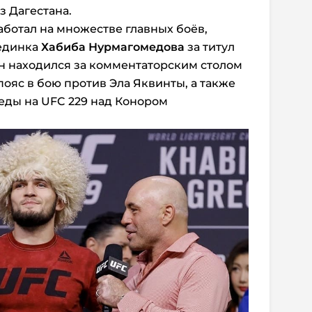
з Дагестана.
ботал на множестве главных боёв,
единка
Хабиба Нурмагомедова
за титул
ан находился за комментаторским столом
 пояс в бою против Эла Яквинты, а также
еды на UFC 229 над Конором