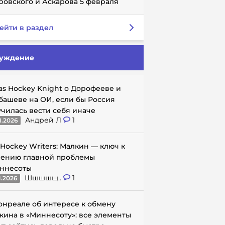
ровского и Аскарова 5 февраля
ейти в раздел
уждение
as Hockey Knight о Дорофееве и
башеве на ОИ, если бы Россия
училась вести себя иначе
Андрей Л
1
1.2026
 Hockey Writers: Малкин — ключ к
ению главной проблемы
ннесоты
Шшшшщ..
1
1.2026
онреале об интересе к обмену
кина в «Миннесоту»: все элементы