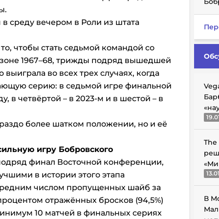
Боб
ы.
 в среду вечером в Роли из штата
Пер
то, чтобы стать седьмой командой со
Обс
зоне 1967–68, трижды подряд вышедшей
о выиграла во всех трех случаях, когда
ающую серию: в седьмой игре финальной
Veg
Бар
, в четвёртой – в 2023-м и в шестой – в
«на
19.0
ораздо более шатком положении, но и её
The
сильную игру Бобровского
реш
подряд финал Восточной конференции,
«Ми
13.0
учшими в истории этого этапа
средним числом пропущенных шайб за
В М
 процентом отражённых бросков (94,5%)
Мал
инимум 10 матчей в финальных сериях