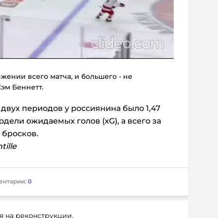
жении всего матча, и большего - не
Сэм Беннетт.
двух периодов у россиянина было 1,47
дели ожидаемых голов (xG), а всего за
6 бросков.
tille
ентарии:
0
я на реконструкции.