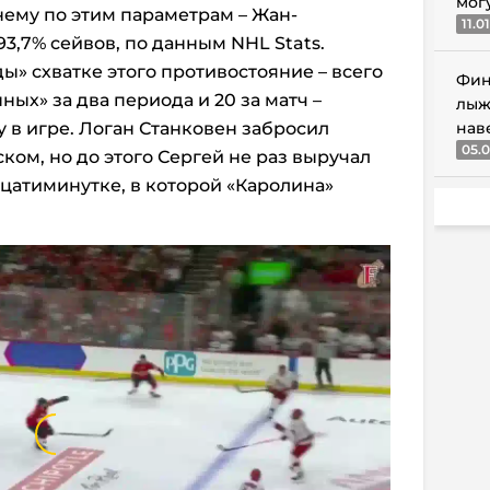
мог
ему по этим параметрам – Жан-
11.0
93,7% сейвов, по данным NHL Stats.
ы» схватке этого противостояние – всего
Фин
ных» за два периода и 20 за матч –
лыж
 в игре. Логан Станковен забросил
нав
05.0
ком, но до этого Сергей не раз выручал
цатиминутке, в которой «Каролина»