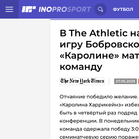
Иностранцы о спорте России:
С
ФУТБОЛ
В The Athletic 
игру Бобровско
«Каролине» мат
команду
27.05.2025
Отчаяние победило желание.
«Каролина Харрикейнз» избеж
быть в четвёртый раз подряд
конференции. В понедельник
команда одержала победу 3:0
семиматчевую серию поражен