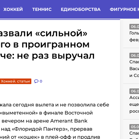
татьи
Комменты
Новости
ХОККЕЙ
ТЕННИС
ЕДИНОБОРСТВА
ФИГУРНОЕ 
ГО
06.
назвали «сильной»
Гол
фев
го в проигранном
че: не раз выручал
06.
Спа
Вас
и С
Хоккей. статьи
0
06.
Асс
еще
ала сегодня вылета и не позволила себе
рос
 «выметенной» в финале Восточной
 вечером на арене Amerant Bank
05.
 над «Флоридой Пантерз», прервав
Спа
ий от «кошек» в плей-офф и продлив