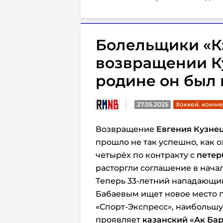
Болельщики «К
возвращении Ку
родине он был н
27.05.2025
Хоккей. комм
Возвращение
Евгения Кузне
прошло не так успешно, как о
четырёх по контракту с
петер
расторгли соглашение
в начал
Теперь 33-летний нападающи
Бабаевым
ищет новое место 
«Спорт-Экспресс»
, наибольшу
проявляет
казанский «Ак Бар