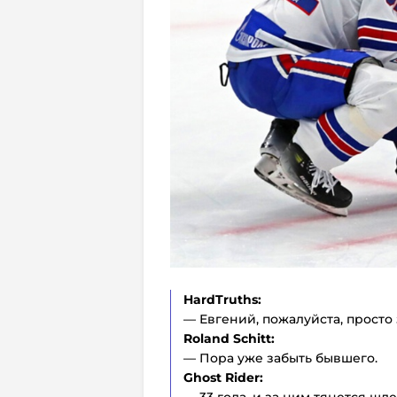
HardTruths:
— Евгений, пожалуйста, просто
Roland Schitt:
— Пора уже забыть бывшего.
Ghost Rider:
— 33 года, и за ним тянется шл