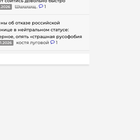
ут сойтись довольно быстро
Шшшшщ..
1
1.2026
ны об отказе российской
нице в нейтральном статусе:
ерное, опять «страшная русофобия
костя луговой
1
1.2026