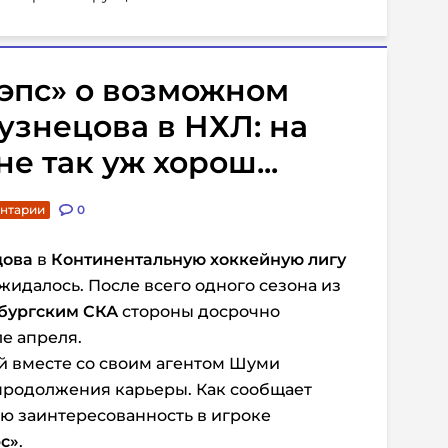
эпс» о возможном
знецова в НХЛ: на
е так уж хорош...
ентарии
0
цова
в
Континентальную хоккейную лигу
жидалось. После всего одного сезона из
бургским СКА
стороны
досрочно
е апреля.
й вместе со своим агентом
Шуми
продолжения карьеры. Как сообщает
ю заинтересованность в игроке
с»
.