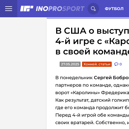
Иностранцы о спорте России:
С
ФУТБОЛ
В США о выступ
4-й игре с «Ка
в своей команд
27.05.2025
Хоккей. статьи
0
В понедельник
Сергей Бобро
партнеров по команде, однако
ворот «Каролины» Фредерика
Как результат, датский голки
где его команда продолжит б
Перед 4-й игрой обе команд
своих вратарей. Собственно, 