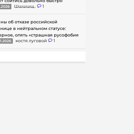
ут сойтись довольно быстро
Шшшшщ..
1
1.2026
ны об отказе российской
нице в нейтральном статусе:
ерное, опять «страшная русофобия
костя луговой
1
1.2026