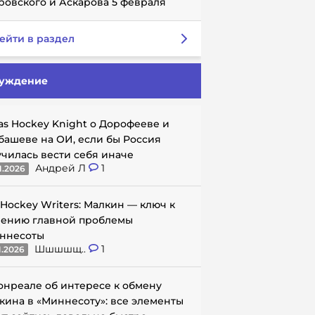
ровского и Аскарова 5 февраля
ейти в раздел
уждение
as Hockey Knight о Дорофееве и
башеве на ОИ, если бы Россия
училась вести себя иначе
Андрей Л
1
1.2026
 Hockey Writers: Малкин — ключ к
ению главной проблемы
ннесоты
Шшшшщ..
1
1.2026
онреале об интересе к обмену
кина в «Миннесоту»: все элементы