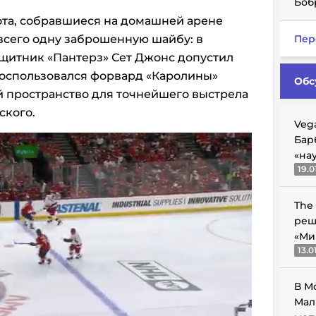
Боб
рота, собравшиеся на домашней арене
всего одну заброшенную шайбу: в
Пер
щитник «Пантерз» Сет Джонс допустил
воспользовался форвард «Каролины»
Обс
й пространство для точнейшего выстрела
ского.
Veg
Бар
«на
19.0
The
реш
«Ми
13.0
В М
Мал