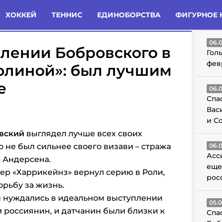
татьи
Комменты
Новости
ХОККЕЙ
ТЕННИС
ЕДИНОБОРСТВА
ФИГУРНОЕ 
ГО
06.
лении Бобровского в
Гол
фев
ролиной»: был лучшим
е
06.
Спа
Вас
и С
вский
выглядел лучше всех своих
 не был сильнее своего визави – стража
06.
Асс
 Андерсена.
еще
пер «Харрикейнз» вернул серию в Роли,
рос
орьбу за жизнь.
ы нуждались в идеальном выступлении
05.
и россиянин, и датчанин были близки к
Спа