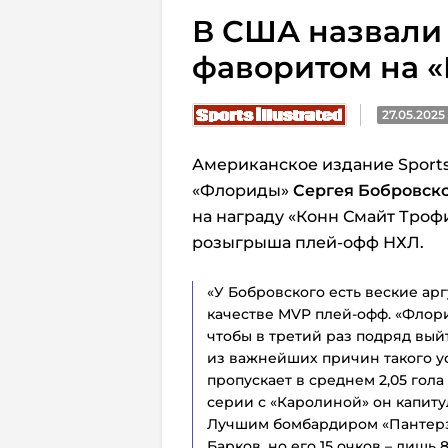
В США назвали
фаворитом на 
27.05.2025
Американское издание Sports 
«Флориды»
Сергея Бобровск
на награду «Конн Смайт Троф
розыгрыша плей-офф НХЛ.
«У Бобровского есть веские ар
качестве MVP плей-офф. «Флори
чтобы в третий раз подряд вый
из важнейших причин такого ус
пропускает в среднем 2,05 гола
серии с «Каролиной» он капиту
Лучшим бомбардиром «Пантерз
Барков, но его 15 очков – лишь