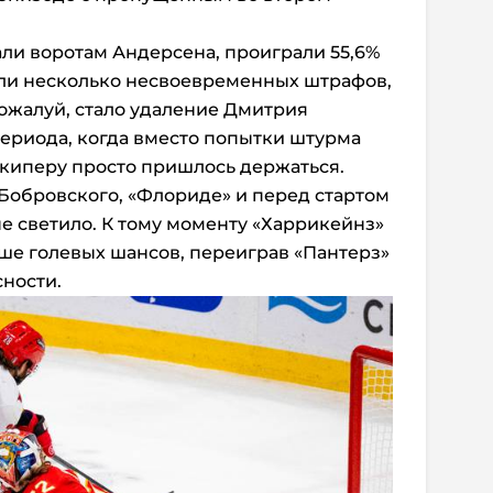
али воротам Андерсена, проиграли 55,6%
или несколько несвоевременных штрафов,
ожалуй, стало удаление Дмитрия
периода, когда вместо попытки штурма
лкиперу просто пришлось держаться.
 Бобровского, «Флориде» и перед стартом
не светило. К тому моменту «Харрикейнз»
ьше голевых шансов, переиграв «Пантерз»
сности.