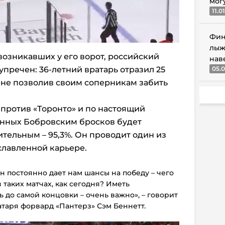
мог
11.0
Фин
лыж
возникавших у его ворот, российский
нав
пречен: 36-летний вратарь отразил 25
05.0
у не позволив своим соперникам забить
 против «Торонто» и по настоящий
енных Бобровским бросков будет
тельным – 95,3%. Он проводит один из
славленной карьере.
Он постоянно дает нам шансы на победу – чего
 таких матчах, как сегодня? Иметь
ь до самой концовки – очень важно», – говорит
таря форвард «Пантерз» Сэм Беннетт.