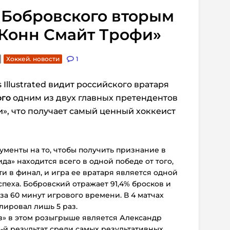
 Бобровского вторым
«Конн Смайт Трофи»
Хоккей. новости
1
Illustrated видит российского вратаря
ого
одним из двух главных претендентов
и», что получает самый ценный хоккеист
гументы на то, чтобы получить признание в
да» находится всего в одной победе от того,
ти в финал, и игра ее вратаря является одной
пеха. Бобровский отражает 91,4% бросков и
 за 60 минут игрового времени. В 4 матчах
лировал лишь 5 раз.
» в этом розыгрыше является Александр
 8-й результат среди самых результативных