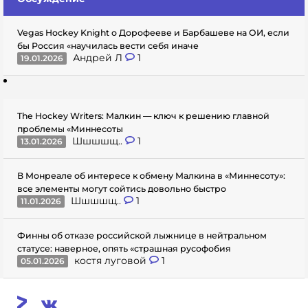
Vegas Hockey Knight о Дорофееве и Барбашеве на ОИ, если
бы Россия «научилась вести себя иначе
Андрей Л
1
19.01.2026
The Hockey Writers: Малкин — ключ к решению главной
проблемы «Миннесоты
Шшшшщ..
1
13.01.2026
В Монреале об интересе к обмену Малкина в «Миннесоту»:
все элементы могут сойтись довольно быстро
Шшшшщ..
1
11.01.2026
Финны об отказе российской лыжнице в нейтральном
статусе: наверное, опять «страшная русофобия
костя луговой
1
05.01.2026