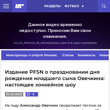
РАЗДЕЛЫ
ФУТБОЛ
Иностранцы о спорте России:
Статьи
Комменты
Новос
Издание PFSN о праздновании дня
рождения младшего сына Овечкина:
настоящее хоккейное шоу
30.05.2025
0
На льду
Александр Овечкин
продолжает погоню за