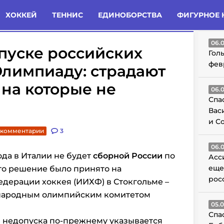
татьи
Комменты
Новости
ХОККЕЙ
ТЕННИС
ЕДИНОБОРСТВА
ФИГУРНОЕ 
ГО
06.
пуске российских
Гол
фев
Олимпиаду: страдают
 на которые не
06.
Спа
Вас
и С
 комментарии
3
06.
ода в Италии
не будет
сборной России
по
Асс
еще
это решение было принято на
рос
дерации хоккея (ИИХФ)
в Стокгольме –
ародным олимпийским комитетом
05.
Спа
 недопуска по-прежнему указывается