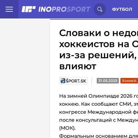
Иностранцы о спорте России:
С
ФУТБОЛ
Словаки о недо
хоккеистов на 
из-за решений,
влияют
31.05.2025
Хоккей.
На зимней Олимпиаде 2026 г
хоккею
. Как сообщают СМИ, 
конгрессе
Международной фе
после консультаций с
Междун
(МОК)
.
Формальным основанием для