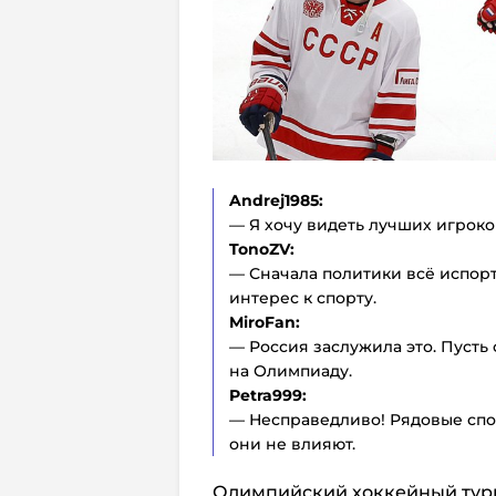
Andrej1985:
— Я хочу видеть лучших игроков
TonoZV:
— Сначала политики всё испорт
интерес к спорту.
MiroFan:
— Россия заслужила это. Пусть 
на Олимпиаду.
Petra999:
— Несправедливо! Рядовые спо
они не влияют.
Олимпийский хоккейный тур