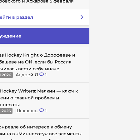
ровского и Аскарова 5 февраля
ейти в раздел
уждение
as Hockey Knight о Дорофееве и
башеве на ОИ, если бы Россия
училась вести себя иначе
Андрей Л
1
1.2026
 Hockey Writers: Малкин — ключ к
ению главной проблемы
ннесоты
Шшшшщ..
1
1.2026
онреале об интересе к обмену
кина в «Миннесоту»: все элементы