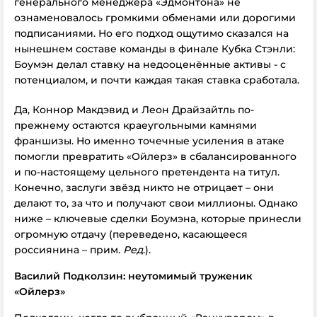
генерального менеджера «Эдмонтона» не
ознаменовалось громкими обменами или дорогими
подписаниями. Но его подход ощутимо сказался на
нынешнем составе команды в финале Кубка Стэнли:
Боумэн делал ставку на недооценённые активы - с
потенциалом, и почти каждая такая ставка сработала.
Да, Коннор Макдэвид и Леон Драйзайтль по-
прежнему остаются краеугольными камнями
франшизы. Но именно точечные усиления в атаке
помогли превратить «Ойлерз» в сбалансированного
и по-настоящему цельного претендента на титул.
Конечно, заслуги звёзд никто не отрицает – они
делают то, за что и получают свои миллионы. Однако
ниже – ключевые сделки Боумэна, которые принесли
огромную отдачу (переведено, касающееся
россиянина – прим.
Ред
.).
Василий Подколзин: неутомимый труженик
«Ойлерз»