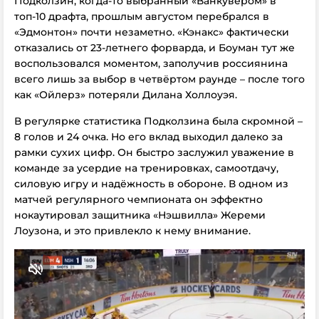
Подколзин, когда-то выбранный «Ванкувером» в
топ-10 драфта, прошлым августом перебрался в
«Эдмонтон» почти незаметно. «Кэнакс» фактически
отказались от 23-летнего форварда, и Боуман тут же
воспользовался моментом, заполучив россиянина
всего лишь за выбор в четвёртом раунде – после того
как «Ойлерз» потеряли Дилана Холлоуэя.
В регулярке статистика Подколзина была скромной –
8 голов и 24 очка. Но его вклад выходил далеко за
рамки сухих цифр. Он быстро заслужил уважение в
команде за усердие на тренировках, самоотдачу,
силовую игру и надёжность в обороне. В одном из
матчей регулярного чемпионата он эффектно
нокаутировал защитника «Нэшвилла» Жереми
Лоузона, и это привлекло к нему внимание.