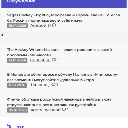
Обсуждение
Vegas Hockey Knight о Дорофееве и Барбашеве на ОИ, если
бы Россия «научилась вести себя иначе
Андрей Л
1
19.01.2026
The Hockey Writers: Малкин — ключ к решению главной
проблемы «Миннесоты
Шшшшщ..
1
13.01.2026
В Монреале об интересе к обмену Малкина в «Миннесоту»:
все элементы могут сойтись довольно быстро
Шшшшщ..
1
11.01.2026
Финны об отказе российской лыжнице в нейтральном
статусе: наверное, опять «страшная русофобия
костя луговой
1
05.01.2026