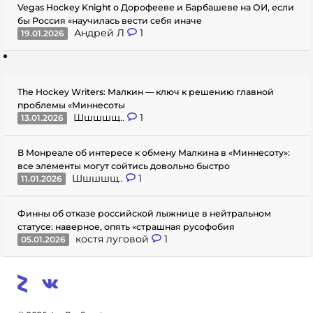
Vegas Hockey Knight о Дорофееве и Барбашеве на ОИ, если
бы Россия «научилась вести себя иначе
Андрей Л
1
19.01.2026
The Hockey Writers: Малкин — ключ к решению главной
проблемы «Миннесоты
Шшшшщ..
1
13.01.2026
В Монреале об интересе к обмену Малкина в «Миннесоту»:
все элементы могут сойтись довольно быстро
Шшшшщ..
1
11.01.2026
Финны об отказе российской лыжнице в нейтральном
статусе: наверное, опять «страшная русофобия
костя луговой
1
05.01.2026