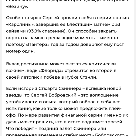
«Везину».
Особенно ярко Сергей проявил себя в серии против
«Каролины», завершив её блестящим матчем с 33
сейвами (93,9% спасений). Он способен закрыть
ворота на замок в решающие моменты – именно
поэтому «Пантерз» год за годом доверяют ему пост
номер один.
Вклад россиянина может оказаться критически
важным, ведь «Флорида» стремится ко второй в
своей летописи победе в Кубке Стэнли.
Если история Стюарта Скиннера – вспышка новой
звезды, то Сергей Бобровский – это воплощение
устойчивости и опыта, который вобрал в себя все
испытания, какие только может предложить плей-
офф. По мере развития финальной серии именно их
дуэль может решить, кто в итоге поднимет трофей.
Что победит – поздний взлёт Скиннера или
проверенная временем стабильность Бобровского –