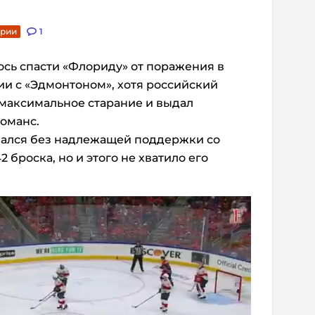
арии
1
ось спасти «Флориду» от поражения в
и с «Эдмонтоном», хотя российский
 максимальное старание и выдал
оманс.
авался без надлежащей поддержки со
 броска, но и этого не хватило его