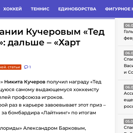
татьи
Комменты
Новости
ХОККЕЙ
ТЕННИС
ЕДИНОБОРСТВА
ФИГУРНОЕ 
ГО
06.
вании Кучеровым «Тед
Гол
фев
: дальше – «Харт
06.
Спа
Вас
кей. статьи
1
и С
ы»
Никита Кучеров
получил награду «Тед
06.
щуюся самому выдающемуся хоккеисту
Асс
елей профсоюза игроков.
еще
й раз в карьере завоевывает этот приз –
рос
 за бомбардира «Лайтнинг» по итогам
05.
Спа
«Флориды» Александром Барковым,