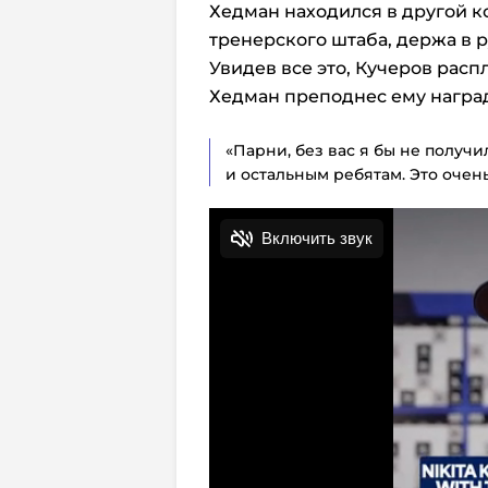
Хедман находился в другой к
тренерского штаба, держа в р
Увидев все это, Кучеров расп
Хедман преподнес ему наград
«Парни, без вас я бы не получи
и остальным ребятам. Это очень