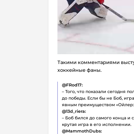
Такими комментариями высту
хоккейные фаны.
@FRod17:
– Того, что показали сегодня п
до победы. Если бы не Боб, игр
явным преимуществом «Ойлерз»
@13d_riera:
– Боб бился до самого конца и 
крутая игра в его исполнении.
@MammothDubs: