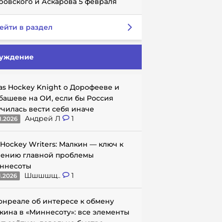
ровского и Аскарова 5 февраля
ейти в раздел
уждение
as Hockey Knight о Дорофееве и
башеве на ОИ, если бы Россия
училась вести себя иначе
Андрей Л
1
1.2026
 Hockey Writers: Малкин — ключ к
ению главной проблемы
ннесоты
Шшшшщ..
1
1.2026
онреале об интересе к обмену
кина в «Миннесоту»: все элементы