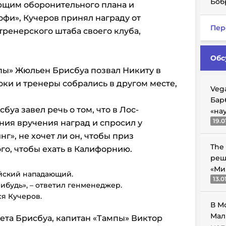
Боб
щим оборонительного плана и
офи», Кучеров принял награду от
Пер
тренерского штаба своего клуба,
Обс
ы» Жюльен Брисбуа позвал Никиту в
роки и тренеры собрались в другом месте,
Veg
Бар
буа завел речь о том, что в Лос-
«на
19.0
ия вручения наград и спросил у
», не хочет ли он, чтобы приз
The
го, чтобы ехать в Калифорнию.
реш
«Ми
ийский нападающий.
13.0
нибудь», – ответил генменеджер.
лся Кучеров.
В М
Мал
ета Брисбуа, капитан «Тампы» Виктор