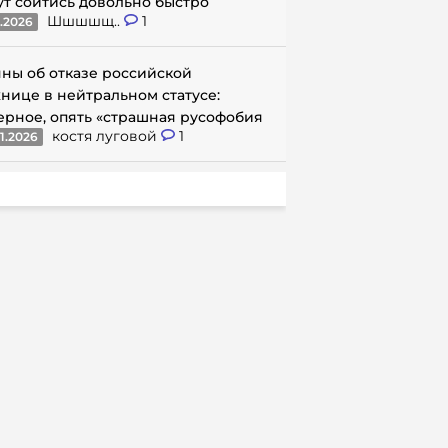
ут сойтись довольно быстро
Шшшшщ..
1
1.2026
ны об отказе российской
нице в нейтральном статусе:
ерное, опять «страшная русофобия
костя луговой
1
1.2026