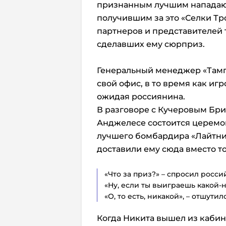
признанным лучшим нападаю
получившим за это «Селки Тр
партнеров и представителей 
сделавших ему сюрприз.
Генеральный менеджер «Тамп
свой офис, в то время как иг
ожидая россиянина.
В разговоре с Кучеровым Брис
Анджелесе состоится церемон
лучшего бомбардира «Лайтнинг
доставили ему сюда вместо то
«Что за приз?» – спросил росс
«Ну, если ты выиграешь какой-
«О, то есть, никакой», – отшути
Когда Никита вышел из кабин