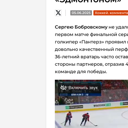
05.06.2025
Хоккей. коммент
Сергею Бобровскому
не удал
первом матче финальной сери
голкипер «Пантерз» проявил
довольно качественный перф
36-летний вратарь часто ост
стороны партнеров, отразив 42
команде для победы.