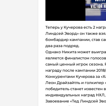
Теперь у Кучерова есть 2 наг
Линдсей Эворд» он также взя
бомбардир кампании, став с
два раза подряд.
Однако Никита может выигра
является финалистом голосова
самый ценный игрок сезона.
награду после кампании 2018/
Конкурентами Кучерова за «Х
Леон Драйзайтль и голкипер 
победитель станет известен 
индивидуальных наград НХЛ, ч
Завоевание «Тед Линдсей Эво