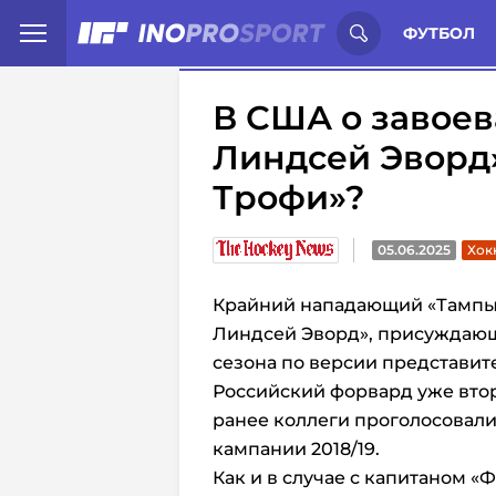
Иностранцы о спорте России:
С
ФУТБОЛ
В США о завое
Линдсей Эворд»
Трофи»?
05.06.2025
Хок
Крайний нападающий «Тамп
Линдсей Эворд», присуждаю
сезона по версии представит
Российский форвард уже второ
ранее коллеги проголосовали
кампании 2018/19.
Как и в случае с капитаном 