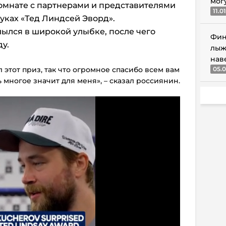
мог
омнате с партнерами и представителями
11.0
уках «Тед Линдсей Эворд».
лылся в широкой улыбке, после чего
Фин
у.
лыж
нав
л этот приз, так что огромное спасибо всем вам
05.0
 многое значит для меня», – сказал россиянин.