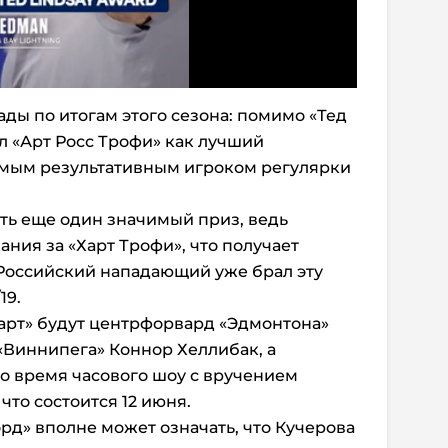
рады по итогам этого сезона: помимо «Тед
л «Арт Росс Трофи» как лучший
амым результативным игроком регулярки
ть еще один значимый приз, ведь
ния за «Харт Трофи», что получает
 Российский нападающий уже брал эту
19.
арт» будут центрфорвард «Эдмонтона»
«Виннипега» Коннор Хеллибак, а
во время часового шоу с вручением
то состоится 12 июня.
рд» вполне может означать, что Кучерова