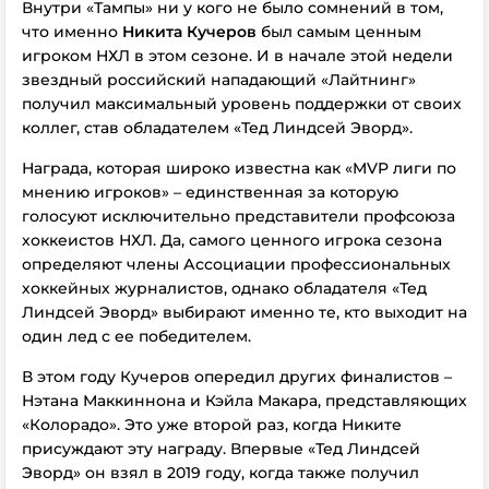
Внутри «Тампы» ни у кого не было сомнений в том,
что именно
Никита Кучеров
был самым ценным
игроком НХЛ в этом сезоне. И в начале этой недели
звездный российский нападающий «Лайтнинг»
получил максимальный уровень поддержки от своих
коллег, став обладателем «Тед Линдсей Эворд».
Награда, которая широко известна как «MVP лиги по
мнению игроков» – единственная за которую
голосуют исключительно представители профсоюза
хоккеистов НХЛ. Да, самого ценного игрока сезона
определяют члены Ассоциации профессиональных
хоккейных журналистов, однако обладателя «Тед
Линдсей Эворд» выбирают именно те, кто выходит на
один лед с ее победителем.
В этом году Кучеров опередил других финалистов –
Нэтана Маккиннона и Кэйла Макара, представляющих
«Колорадо». Это уже второй раз, когда Никите
присуждают эту награду. Впервые «Тед Линдсей
Эворд» он взял в 2019 году, когда также получил