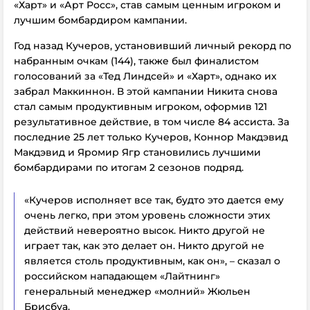
«Харт» и «Арт Росс», став самым ценным игроком и
лучшим бомбардиром кампании.
Год назад Кучеров, установивший личный рекорд по
набранным очкам (144), также был финалистом
голосований за «Тед Линдсей» и «Харт», однако их
забрал Маккиннон. В этой кампании Никита снова
стал самым продуктивным игроком, оформив 121
результативное действие, в том числе 84 ассиста. За
последние 25 лет только Кучеров, Коннор Макдэвид
Макдэвид и Яромир Ягр становились лучшими
бомбардирами по итогам 2 сезонов подряд.
«Кучеров исполняет все так, будто это дается ему
очень легко, при этом уровень сложности этих
действий невероятно высок. Никто другой не
играет так, как это делает он. Никто другой не
является столь продуктивным, как он», – сказал о
российском нападающем «Лайтнинг»
генеральный менеджер «молний» Жюльен
Брисбуа.