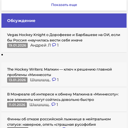
Показать еще
Обсуждение
Vegas Hockey Knight о Дорофееве и Барбашеве на ОИ, если
бы Россия «научилась вести себя иначе
Андрей Л
1
19.01.2026
The Hockey Writers: Малкин — ключ к решению главной
проблемы «Миннесоты
Шшшшщ..
1
13.01.2026
В Монреале об интересе к обмену Малкина в «Миннесоту»:
все элементы могут сойтись довольно быстро
Шшшшщ..
1
11.01.2026
Финны об отказе российской лыжнице в нейтральном
статусе: наверное, опять «страшная русофобия