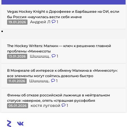
Vegas Hockey Knight о Дорофееве и Барбашеве на ОИ, если
бы Россия «научилась вести себя иначе
Андрей Л
1
19.01.2026
The Hockey Writers: Малкин — ключ к решению главной
проблемы «Миннесоты
Шшшшщ..
1
13.01.2026
В Монреале об интересе к обмену Малкина в «Миннесоту»:
все элементы могут сойтись довольно быстро
Шшшшщ..
1
11.01.2026
Финны об отказе российской лыжнице в нейтральном
статусе: наверное, опять «страшная русофобия
костя луговой
1
05.01.2026