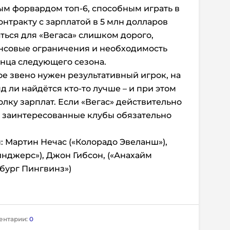
ным форвардом топ-6, способным играть в
онтракту с зарплатой в 5 млн долларов
аться для «Вегаса» слишком дорого,
нсовые ограничения и необходимость
нца следующего сезона.
ое звено нужен результативный игрок, на
 ли найдётся кто-то лучше – и при этом
лку зарплат. Если «Вегас» действительно
, заинтересованные клубы обязательно
: Мартин Нечаc («Колорадо Эвеланш»),
нджерс»), Джон Гибсон, («Анахайм
сбург Пингвинз»)
ентарии:
0