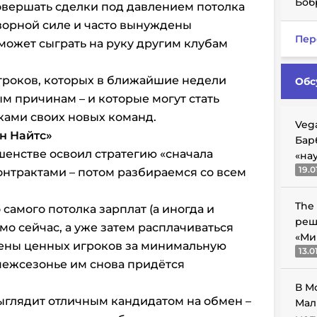
Боб
вершать сделки под давлением потолка
оворной силе и часто вынуждены
Пер
 может сыграть на руку другим клубам
гроков, которых в ближайшие недели
Обс
м причинам – и которые могут стать
ами своих новых команд.
Veg
н Найтс»
Бар
шенстве освоил стратегию «сначала
«на
19.0
нтрактами – потом разбираемся со всем
The
самого потолка зарплат (а иногда и
реш
мо сейчас, а уже затем расплачиваться
«Ми
ены ценных игроков за минимальную
13.0
межсезонье им снова придётся
В М
выглядит отличным кандидатом на обмен –
Мал