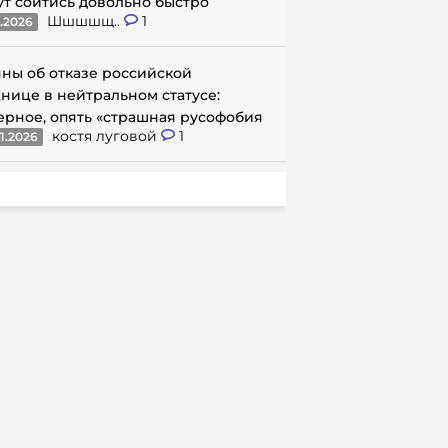
ут сойтись довольно быстро
Шшшшщ..
1
1.2026
ны об отказе российской
нице в нейтральном статусе:
ерное, опять «страшная русофобия
костя луговой
1
1.2026