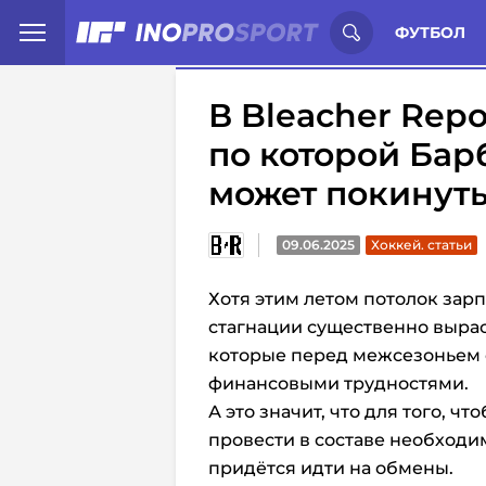
Иностранцы о спорте России:
С
ФУТБОЛ
В Bleacher Rep
по которой Бар
может покинуть
09.06.2025
Хоккей. статьи
Хотя
этим летом
потолок зарп
стагнации
существенно выраст
которые
перед межсезоньем
финансовыми трудностями.
А это значит, что для того, ч
провести в составе необход
придётся идти на обмены.