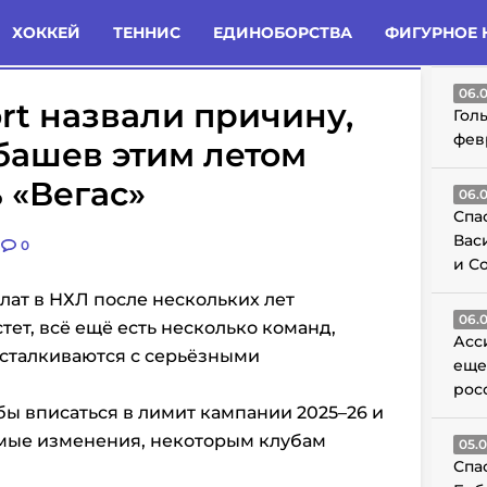
татьи
Комменты
Новости
ХОККЕЙ
ТЕННИС
ЕДИНОБОРСТВА
ФИГУРНОЕ 
ГО
06.
ort назвали причину,
Гол
фев
башев этим летом
 «Вегас»
06.
Спа
Вас
0
и С
лат в НХЛ
после нескольких лет
06.
ет, всё ещё есть несколько команд,
Асс
сталкиваются с серьёзными
еще
рос
тобы вписаться в лимит кампании 2025–26 и
имые изменения, некоторым клубам
05.
Спа