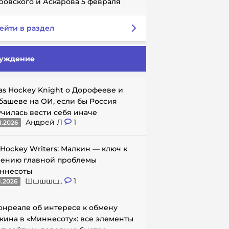
ровского и Аскарова 5 февраля
ейти в раздел
уждение
as Hockey Knight о Дорофееве и
башеве на ОИ, если бы Россия
училась вести себя иначе
Андрей Л
1
1.2026
 Hockey Writers: Малкин — ключ к
ению главной проблемы
ннесоты
Шшшшщ..
1
1.2026
онреале об интересе к обмену
кина в «Миннесоту»: все элементы