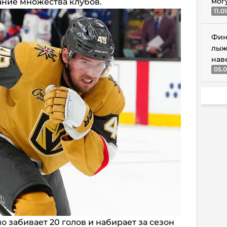
мог
ание множества клубов.
11.0
Фин
лыж
нав
05.0
 забивает 20 голов и набирает за сезон