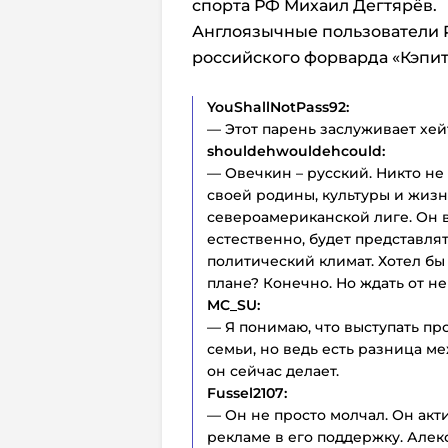
спорта РФ Михаил Дегтярёв.
Англоязычные пользователи R
российского форварда «Кэпит
YouShallNotPass92:
— Этот парень заслуживает хейт
shouldehwouldehcould:
— Овечкин – русский. Никто не 
своей родины, культуры и жизни
североамериканской лиге. Он в
естественно, будет представлят
политический климат. Хотел бы
плане? Конечно. Но ждать от нег
MC_SU:
— Я понимаю, что выступать пр
семьи, но ведь есть разница м
он сейчас делает.
Fussel2107:
— Он не просто молчал. Он акт
рекламе в его поддержку. Алек