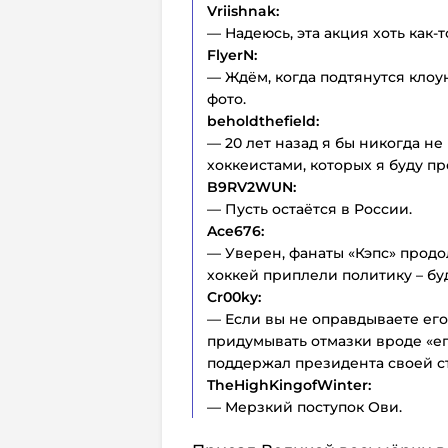
Vriishnak:
— Надеюсь, эта акция хоть как-
FlyerN:
— Ждём, когда подтянутся клоун
фото.
beholdthefield:
— 20 лет назад я бы никогда не
хоккеистами, которых я буду пр
B9RV2WUN:
— Пусть остаётся в России.
Ace676:
— Уверен, фанаты «Кэпс» продол
хоккей приплели политику – буд
Cr00ky:
— Если вы не оправдываете его 
придумывать отмазки вроде «ег
поддержал президента своей ст
TheHighKingofWinter:
— Мерзкий поступок Ови.