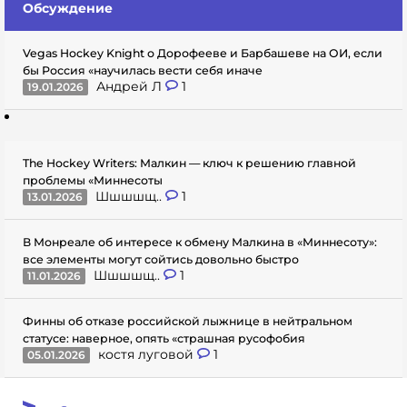
Обсуждение
Vegas Hockey Knight о Дорофееве и Барбашеве на ОИ, если
бы Россия «научилась вести себя иначе
Андрей Л
1
19.01.2026
The Hockey Writers: Малкин — ключ к решению главной
проблемы «Миннесоты
Шшшшщ..
1
13.01.2026
В Монреале об интересе к обмену Малкина в «Миннесоту»:
все элементы могут сойтись довольно быстро
Шшшшщ..
1
11.01.2026
Финны об отказе российской лыжнице в нейтральном
статусе: наверное, опять «страшная русофобия
костя луговой
1
05.01.2026