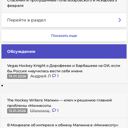
Спасения и пропущенные голы Бобровского и Аскарова 5
февраля
Перейти в раздел
Показать еще
Обсуждение
Vegas Hockey Knight о Дорофееве и Барбашеве на ОИ, если
бы Россия «научилась вести себя иначе
Андрей Л
1
19.01.2026
The Hockey Writers: Малкин — ключ к решению главной
проблемы «Миннесоты
Шшшшщ..
1
13.01.2026
В Монреале об интересе к обмену Малкина в «Миннесоту»: