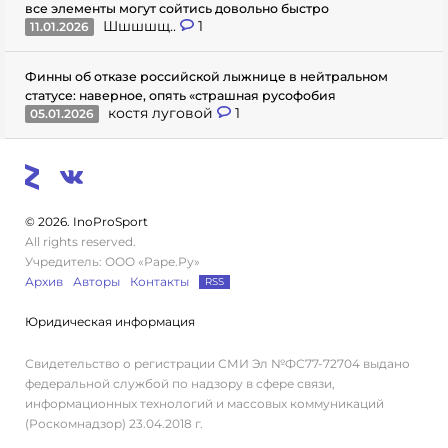
все элементы могут сойтись довольно быстро
Шшшшщ..
1
11.01.2026
Финны об отказе российской лыжнице в нейтральном
статусе: наверное, опять «страшная русофобия
костя луговой
1
05.01.2026
© 2026. InoProSport
All rights reserved.
Учредитель: ООО «Раре.Ру»
Архив
Авторы
Контакты
RSS
Юридическая информация
Свидетельство о регистрации СМИ Эл №ФС77-72704 выдано
федеральной службой по надзору в сфере связи,
информационных технологий и массовых коммуникаций
(Роскомнадзор) 23.04.2018 г.