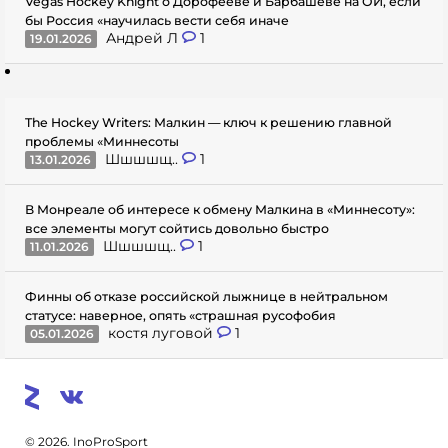
Vegas Hockey Knight о Дорофееве и Барбашеве на ОИ, если
бы Россия «научилась вести себя иначе
Андрей Л
1
19.01.2026
The Hockey Writers: Малкин — ключ к решению главной
проблемы «Миннесоты
Шшшшщ..
1
13.01.2026
В Монреале об интересе к обмену Малкина в «Миннесоту»:
все элементы могут сойтись довольно быстро
Шшшшщ..
1
11.01.2026
Финны об отказе российской лыжнице в нейтральном
статусе: наверное, опять «страшная русофобия
костя луговой
1
05.01.2026
© 2026. InoProSport