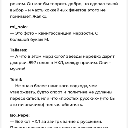
режим. Он мог бы творить добро, но сделал такой
выбор – и часть хоккейных фанатов этого не
понимает. Жалко.
mi_holo:
— Это фото – квинтэссенция мерзости. С
большой буквы М.
Tallares:
— А что в этом мерзкого? Звёзды нередко дарят
джерси. 897 голов в НХЛ, между прочим. Ови –
мужик!
Teini1:
— Не знаю более наивного подхода, чем
утверждать, будто спорт и политика не должны
пересекаться, или что «простых русских» (что бы
это ни значило) нельзя обвинять.
Iso_Pepe:
— Бойкот НХЛ за заигрывание с русскими.
Почему россиян до сих пор не исключили из