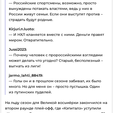
— Российские спортсмены, возможно, просто
вынуждены потакать властями, ведь у них в
России живут семьи. Если они выступят против –
страдать будут родные.
Kirjuri.n.luoto:
— И НХЛ кланяется вместе с ними. Деньги правят
миром. Отвратительно.
Jussi2023:
— Почему человек с пророссийскими взглядами
может делать что угодно? Старый, бесполезный –
выгнать из лиги!
jarmo_lahti_88419:
— Голы он и в прошлом сезоне забивал, их было
много. Но для меня он – просто пустышка. Один
из путинских пуделей.
На льду сезон для Великой восьмёрки закончился на
втором раунде плей-офф, где «Кэпиталз» уступили