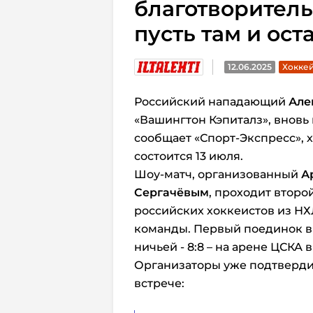
благотворитель
пусть там и ост
12.06.2025
Хокке
Российский нападающий
Але
«Вашингтон Кэпиталз», вновь 
сообщает «Спорт-Экспресс», х
состоится 13 июля.
Шоу-матч, организованный
А
Сергачёвым
, проходит второ
российских хоккеистов из Н
команды. Первый поединок в
ничьей - 8:8 – на арене ЦСКА 
Организаторы уже подтверди
встрече: