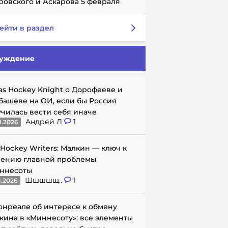
ровского и Аскарова 5 февраля
ейти в раздел
уждение
as Hockey Knight о Дорофееве и
башеве на ОИ, если бы Россия
училась вести себя иначе
Андрей Л
1
1.2026
 Hockey Writers: Малкин — ключ к
ению главной проблемы
ннесоты
Шшшшщ..
1
1.2026
онреале об интересе к обмену
кина в «Миннесоту»: все элементы