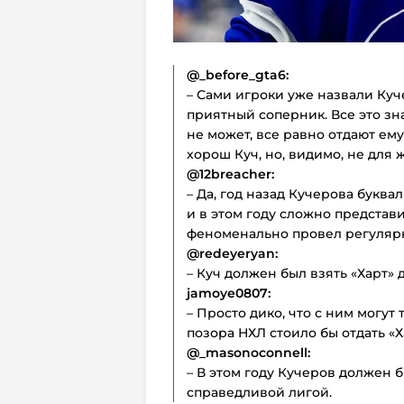
@_before_gta6:
– Сами игроки уже назвали Куч
приятный соперник. Все это зна
не может, все равно отдают ем
хорош Куч, но, видимо, не для 
@12breacher:
– Да, год назад Кучерова буква
и в этом году сложно представи
феноменально провел регулярк
@redeyeryan:
– Куч должен был взять «Харт» 
jamoye0807:
– Просто дико, что с ним могут
позора НХЛ стоило бы отдать «Х
@_masonoconnell:
– В этом году Кучеров должен б
справедливой лигой.