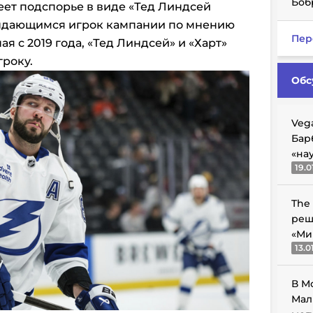
Боб
еет подспорье в виде «Тед Линдсей
выдающимся игрок кампании по мнению
Пер
я с 2019 года, «Тед Линдсей» и «Харт»
гроку.
Обс
Veg
Бар
«на
19.0
The
реш
«Ми
13.0
В М
Мал