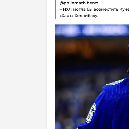
@philomath.benz:
– НХЛ могла бы возместить Куч
«Харт» Хеллибаку.