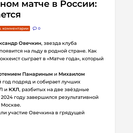
ном матче в России:
ается
й. комментарии
0
ксандр Овечкин
, звезда клуба
появится на льду в родной стране. Как
оккеист сыграет в «Матче года», который
ртемием Панариным
и
Михаилом
й год подряд и собирает лучших
ХЛ и
КХЛ
, разбитых на две звёздные
 2024 году завершился результативной
в Москве.
ли участие Овечкина в грядущей