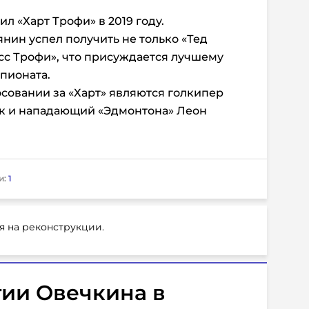
л «Харт Трофи» в 2019 году.
янин успел получить не только «Тед
осс Трофи», что присуждается лучшему
пионата.
совании за «Харт» являются голкипер
к и нападающий «Эдмонтона» Леон
и:
1
я на реконструкции.
тии Овечкина в