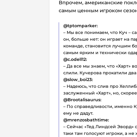
Впрочем, американские поклон
самым ценным игроком сезон
@tptomparker:
– Мы все понимаем, что Куч – с
он, больше нет: он играет на п
команде, становится лучшим б
самым ярким и технически ода
@c.odell12:
– Да все мы знаем, что «Харт» 
слили. Кучерова прокатили два
@slow_boi23:
– Надеюсь, что слив про Хелли
заслуженный «Харт», но, скорее 
@Brootalisaurus:
– По справедливости, именно Ку
ему не дадут.
@mrenzosbathtime:
– Сейчас «Тед Линдсей Эворд» 
таки там голосуют игроки, а не