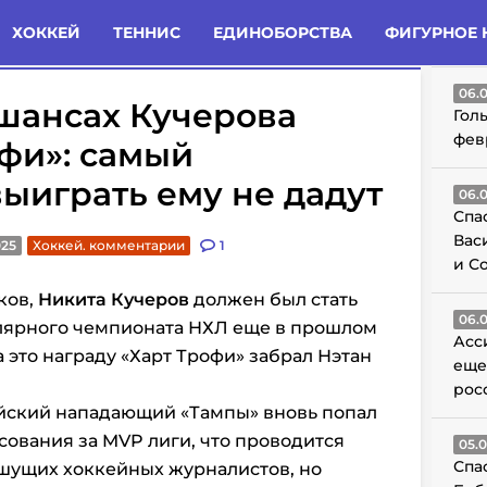
татьи
Комменты
Новости
ХОККЕЙ
ТЕННИС
ЕДИНОБОРСТВА
ФИГУРНОЕ 
ГО
06.
шансах Кучерова
Гол
фев
офи»: самый
выиграть ему не дадут
06.
Спа
Вас
025
Хоккей. комментарии
1
и С
ков,
Никита Кучеров
должен был стать
06.
лярного чемпионата НХЛ еще в прошлом
Асс
 это награду «Харт Трофи» забрал Нэтан
еще
рос
ийский нападающий «Тампы» вновь попал
сования за MVP лиги, что проводится
05.
Спа
шущих хоккейных журналистов, но