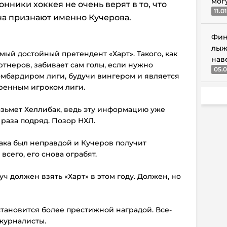
мог
ники хоккея не очень верят в то, что
11.0
а признают именно Кучерова.
Фин
лыж
амый достойный претендент «Харт». Такого, как
нав
артнеров, забивает сам голы, если нужно
05.0
омбардиром лиги, будучи вингером и является
ренным игроком лиги.
возьмет Хеллибак, ведь эту информацию уже
 раза подряд. Позор НХЛ.
бака был неправдой и Кучеров получит
всего, его снова ограбят.
ч должен взять «Харт» в этом году. Должен, но
становится более престижной наградой. Все-
 журналисты.