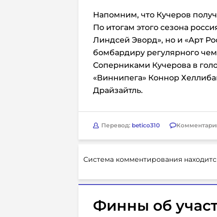
Напомним, что Кучеров получи
По итогам этого сезона росси
Линдсей Эворд», но и «Арт Р
бомбардиру регулярного чем
Соперниками Кучерова в голо
«Виннипега» Коннор Хеллиба
Драйзайтль.
Перевод:
betico310
Комментари
Система комментирования находитс
Финны об учас