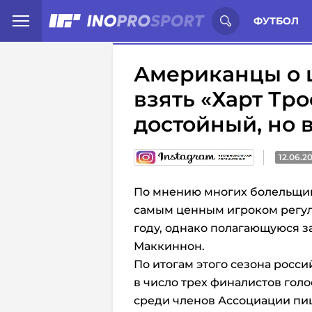
Иностранцы о спорте России:
С
ФУТБОЛ
Американцы о 
взять «Харт Тр
достойный, но 
12.06.2
По мнению многих болельщи
самым ценным игроком регу
году, однако полагающуюся за
Маккиннон.
По итогам этого сезона росс
в число трех финалистов голо
среди членов Ассоциации пи