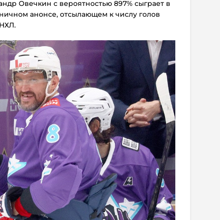
сандр Овечкин с вероятностью 897% сыграет в
роничном анонсе, отсылающем к числу голов
НХЛ.