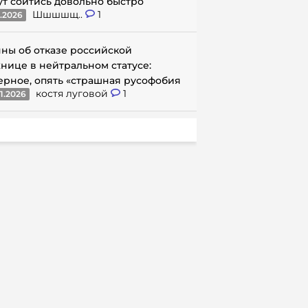
ут сойтись довольно быстро
Шшшшщ..
1
1.2026
ны об отказе российской
нице в нейтральном статусе:
ерное, опять «страшная русофобия
костя луговой
1
1.2026