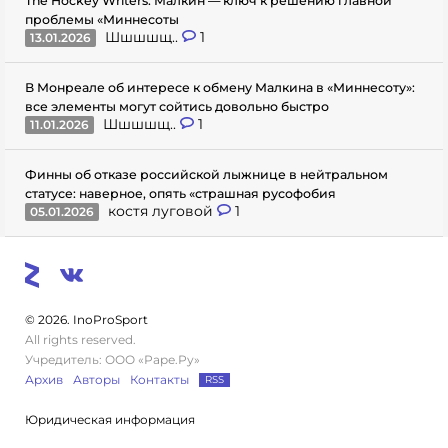
The Hockey Writers: Малкин — ключ к решению главной
проблемы «Миннесоты
Шшшшщ..
1
13.01.2026
В Монреале об интересе к обмену Малкина в «Миннесоту»:
все элементы могут сойтись довольно быстро
Шшшшщ..
1
11.01.2026
Финны об отказе российской лыжнице в нейтральном
статусе: наверное, опять «страшная русофобия
костя луговой
1
05.01.2026
© 2026. InoProSport
All rights reserved.
Учредитель: ООО «Раре.Ру»
Архив
Авторы
Контакты
RSS
Юридическая информация