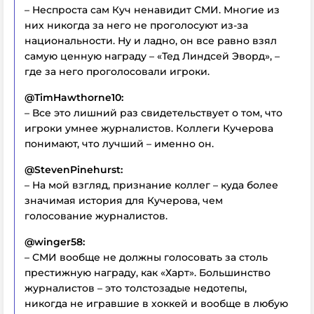
– Неспроста сам Куч ненавидит СМИ. Многие из
них никогда за него не проголосуют из-за
национальности. Ну и ладно, он все равно взял
самую ценную награду – «Тед Линдсей Эворд», –
где за него проголосовали игроки.
@TimHawthorne10:
– Все это лишний раз свидетельствует о том, что
игроки умнее журналистов. Коллеги Кучерова
понимают, что лучший – именно он.
@StevenPinehurst:
– На мой взгляд, признание коллег – куда более
значимая история для Кучерова, чем
голосование журналистов.
@winger58:
– СМИ вообще не должны голосовать за столь
престижную награду, как «Харт». Большинство
журналистов – это толстозадые недотепы,
никогда не игравшие в хоккей и вообще в любую