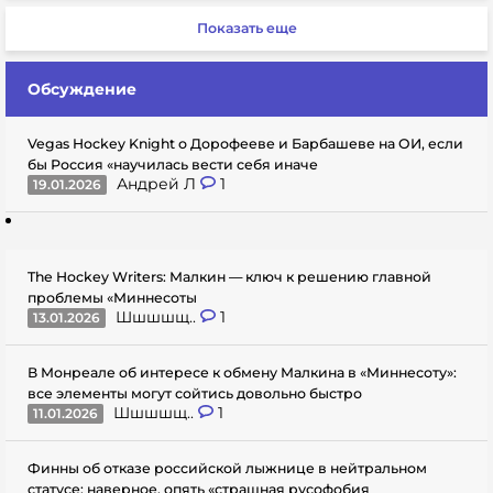
Показать еще
Обсуждение
Vegas Hockey Knight о Дорофееве и Барбашеве на ОИ, если
бы Россия «научилась вести себя иначе
Андрей Л
1
19.01.2026
The Hockey Writers: Малкин — ключ к решению главной
проблемы «Миннесоты
Шшшшщ..
1
13.01.2026
В Монреале об интересе к обмену Малкина в «Миннесоту»:
все элементы могут сойтись довольно быстро
Шшшшщ..
1
11.01.2026
Финны об отказе российской лыжнице в нейтральном
статусе: наверное, опять «страшная русофобия