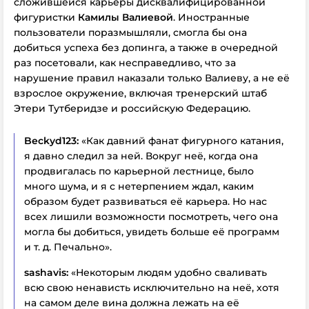
сложившейся карьеры дисквалифицированной
фигуристки
Камилы Валиевой
. Иностранные
пользователи поразмышляли, смогла бы она
добиться успеха без допинга, а также в очередной
раз посетовали, как несправедливо, что за
нарушение правил наказали только Валиеву, а не её
взрослое окружение, включая тренерский штаб
Этери Тутберидзе и российскую Федерацию.
Beckyd123:
«Как давний фанат фигурного катания,
я давно следил за ней. Вокруг неё, когда она
продвигалась по карьерной лестнице, было
много шума, и я с нетерпением ждал, каким
образом будет развиваться её карьера. Но нас
всех лишили возможности посмотреть, чего она
могла бы добиться, увидеть больше её программ
и т. д. Печально».
sashavis:
«Некоторым людям удобно сваливать
всю свою ненависть исключительно на неё, хотя
на самом деле вина должна лежать на её