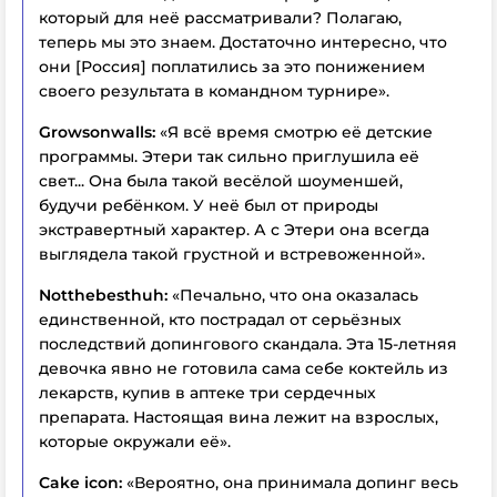
который для неё рассматривали? Полагаю,
теперь мы это знаем. Достаточно интересно, что
они [Россия] поплатились за это понижением
своего результата в командном турнире».
Growsonwalls:
«Я всё время смотрю её детские
программы. Этери так сильно приглушила её
свет... Она была такой весёлой шоуменшей,
будучи ребёнком. У неё был от природы
экстравертный характер. А с Этери она всегда
выглядела такой грустной и встревоженной».
Notthebesthuh:
«Печально, что она оказалась
единственной, кто пострадал от серьёзных
последствий допингового скандала. Эта 15-летняя
девочка явно не готовила сама себе коктейль из
лекарств, купив в аптеке три сердечных
препарата. Настоящая вина лежит на взрослых,
которые окружали её».
Cake icon:
«Вероятно, она принимала допинг весь