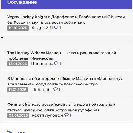
Обсуждение
Vegas Hockey Knight о Дорофееве и Барбашеве на ОИ, если
бы Россия «научилась вести себя иначе
Андрей Л
1
19.01.2026
The Hockey Writers: Малкин — ключ к решению главной
проблемы «Миннесоты
Шшшшщ..
1
13.01.2026
В Монреале об интересе к обмену Малкина в «Миннесоту»:
все элементы могут сойтись довольно быстро
Шшшшщ..
1
11.01.2026
Финны об отказе российской лыжнице в нейтральном
статусе: наверное, опять «страшная русофобия
костя луговой
1
05.01.2026