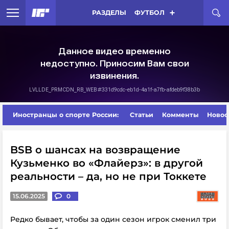
РАЗДЕЛЫ
ФУТБОЛ
Иностранцы о спорте России:
Статьи
Комменты
Новос
BSB о шансах на возвращение
Кузьменко во «Флайерз»: в другой
реальности – да, но не при Токкете
15.06.2025
0
Редко бывает, чтобы за один сезон игрок сменил три