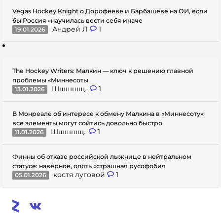
Vegas Hockey Knight о Дорофееве и Барбашеве на ОИ, если
бы Россия «научилась вести себя иначе
Андрей Л
1
19.01.2026
The Hockey Writers: Малкин — ключ к решению главной
проблемы «Миннесоты
Шшшшщ..
1
13.01.2026
В Монреале об интересе к обмену Малкина в «Миннесоту»:
все элементы могут сойтись довольно быстро
Шшшшщ..
1
11.01.2026
Финны об отказе российской лыжнице в нейтральном
статусе: наверное, опять «страшная русофобия
костя луговой
1
05.01.2026