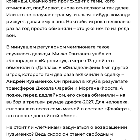
команды. Обычно это происходит с теми, кого
отчисляют, подбирают, снова отчисляют и так далее.
Или кто-то получает травму, и какая-нибудь команда
рискует, давая ему шанс. Но чтобы игрока несколько
раз
за год
просто обменяли – это уже нечто из ряда
вон.
В минувшем регулярном чемпионате такое
случилось дважды. Микко Рантанен ушёл из
«Колорадо» в «Каролину», а через 13 дней его
обменяли в «Даллас».
У «Филадельфии» был другой
игрок, которого там два раза включили в сделку –
Андрей Кузьменко
. Он пришёл в клуб в результате
трансферов Джоэла Фараби и Моргана Фроста. А
позже, перед дедлайном, его снова обменяли – на
выбор в третьем раунде драфта-2027. Для человека,
сыгравшего всего семь матчей в составе «Флайерз»,
это вполне достойный обмен.
Не стоит ли «лётчикам» задуматься о возвращении
Кузьменко? Ведь скоро он станет свободным