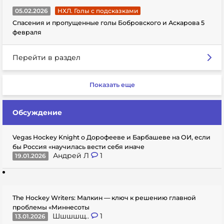
05.02.2026
НХЛ. Голы с подсказками
Спасения и пропущенные голы Бобровского и Аскарова 5
февраля
Перейти в раздел
Показать еще
Обсуждение
Vegas Hockey Knight о Дорофееве и Барбашеве на ОИ, если
бы Россия «научилась вести себя иначе
Андрей Л
1
19.01.2026
The Hockey Writers: Малкин — ключ к решению главной
проблемы «Миннесоты
Шшшшщ..
1
13.01.2026