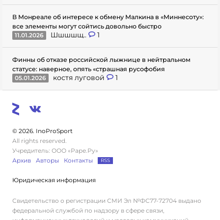
В Монреале об интересе к обмену Малкина в «Миннесоту»:
все элементы могут сойтись довольно быстро
Шшшшщ..
1
11.01.2026
Финны об отказе российской лыжнице в нейтральном
статусе: наверное, опять «страшная русофобия
костя луговой
1
05.01.2026
© 2026. InoProSport
All rights reserved.
Учредитель: ООО «Раре.Ру»
Архив
Авторы
Контакты
RSS
Юридическая информация
Свидетельство о регистрации СМИ Эл №ФС77-72704 выдано
федеральной службой по надзору в сфере связи,