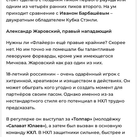
одним из четырёх ранних пиков второго. На ум
приходит сравнение с
Иваном Барбашёвым
–
двукратным обладателем Кубка Стэнли.
Александр Жаровский, правый нападающий
Нужны ли «Флайерз» ещё правые крайние? Скорее
нет. Но им точно не помешали бы талантливые
леворукие форварды, кроме уже имеющегося
Мичкова. Жаровский как раз один из них.
18-летний россиянин – очень одарённый игрок с
хитринкой, креативом и изяществом в действиях. Он
может обыграть кого угодно и создать момент для
партнёров своим пасом. Однако именно из-за
нестандартного стиля его потенциал в НХЛ трудно
предсказать.
В регулярке он выступал за
«Толпар»
(молодёжку
«Салават Юлаев»
), а затем был вызван в основную
команду
КХЛ
. В НХЛ защитники сильнее, быстрее и