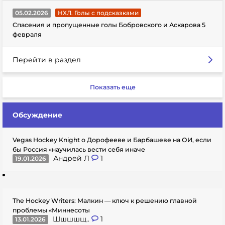
05.02.2026
НХЛ. Голы с подсказками
Спасения и пропущенные голы Бобровского и Аскарова 5
февраля
Перейти в раздел
Показать еще
Обсуждение
Vegas Hockey Knight о Дорофееве и Барбашеве на ОИ, если
бы Россия «научилась вести себя иначе
Андрей Л
1
19.01.2026
The Hockey Writers: Малкин — ключ к решению главной
проблемы «Миннесоты
Шшшшщ..
1
13.01.2026