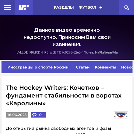
РАЗДЕЛЫ
ФУТБОЛ
Иностранцы о спорте России:
Статьи
Комменты
Новос
The Hockey Writers: Кочетков –
фундамент стабильности в воротах
«Каролины»
18.06.2025
0
До открытия рынка свободных агентов и фазы