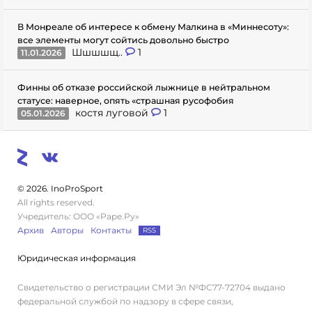
В Монреале об интересе к обмену Малкина в «Миннесоту»:
все элементы могут сойтись довольно быстро
Шшшшщ..
1
11.01.2026
Финны об отказе российской лыжнице в нейтральном
статусе: наверное, опять «страшная русофобия
костя луговой
1
05.01.2026
© 2026. InoProSport
All rights reserved.
Учредитель: ООО «Раре.Ру»
Архив
Авторы
Контакты
RSS
Юридическая информация
Свидетельство о регистрации СМИ Эл №ФС77-72704 выдано
федеральной службой по надзору в сфере связи,