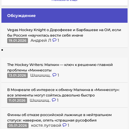
Обсуждение
Vegas Hockey Knight о Дорофееве и Барбашеве на ОИ, если
бы Россия «научилась вести себя иначе
Андрей Л
1
19.01.2026
The Hockey Writers: Малкин — ключ к решению главной
проблемы «Миннесоты
Шшшшщ..
1
13.01.2026
В Монреале об интересе к обмену Малкина в «Миннесоту»:
все элементы могут сойтись довольно быстро
Шшшшщ..
1
11.01.2026
Финны об отказе российской лыжнице в нейтральном
статусе: наверное, опять «страшная русофобия
костя луговой
1
05.01.2026