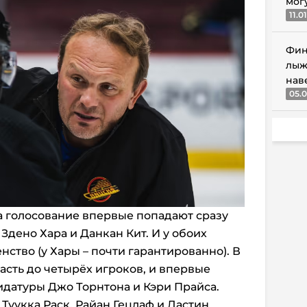
мог
11.0
Фин
лыж
нав
05.0
на голосование впервые попадают сразу
Здено Хара и Данкан Кит. И у обоих
ство (у Хары – почти гарантированно). В
асть до четырёх игроков, и впервые
датуры Джо Торнтона и Кэри Прайса.
Туукка Раск, Райан Гецлаф и Дастин