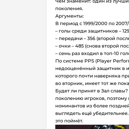
Чем знаменит: один из лучш
поколения.
Аргументы:
В период с 1999/2000 по 2007
– голы среди защитников – 129
– передачи – 356 (второй пос
– очки – 485 (снова второй по
– семь раз входил в топ-10 го
По системе PPS (Player Perfor
недооценённый защитник в ис
которого почти наверняка пр
во вторник, имеет тот же пока
Будет ли принят в Зал славы?
поколению игроков, поэтому 
номинантов из более поздней 
выглядеть ещё убедительнее
это поймёт.