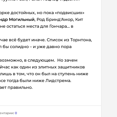
орке достойных, но пока «подвисших»
ндр Могильный
, Род Бринд′Амор, Кит
не остаться места для Гончара… в
учае всё будет иначе. Список из Торнтона,
л бы солидно – и уже давно пора
, возможно, в следующем. Но зачем
ейчас как один из элитных защитников
 лишь в том, что он был на ступень ниже
все тогда были ниже Лидстрема.
ает правильно.
ентарии:
0