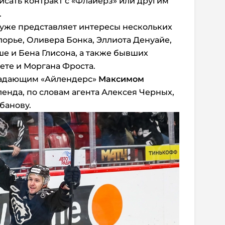
исать контракт с «Флайерз» или другим
.
 уже представляет интересы нескольких
лорье, Оливера Бонка, Эллиота Денуайе,
е и Бена Глисона, а также бывших
ете и Моргана Фроста.
ападающим «Айлендерс»
Максимом
ленда, по словам агента Алексея Черных,
банову.