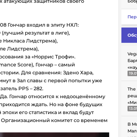
их атакующих защитников своего
Боб
Пер
/08 Гончар входил в элиту НХЛ:
 (лучший результат в лиге),
Обс
ле Никласа Лидстрема),
сле Лидстрема),
Veg
лосования за «Норрис Трофи».
Бар
mance Score), Гончар – самый
«на
тории. Для сравнения: Здено Хара,
19.0
имут в Зал славы с первой попытки уже
затель PPS – 282.
The
реш
 Да. Гончар относится к недооценённому
«Ми
приходится ждать. Но на фоне будущих
13.0
эпохи его статистика и вклад будут
. Организационный комитет со временем
В М
Мал