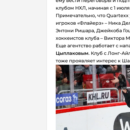
ему вести переговоры и подп
клубом НХЛ, начиная с 1 июля
Примечательно, что Quartexx
игроков «Флайерз» – Ника Де
Энтони Ришара, Джейкоба Гош
хоккеистов клуба – Виктора М
Еще агентство работает с н
Цыплаковым
. Клуб с Лонг-Ай
тоже проявляет интерес к Ша