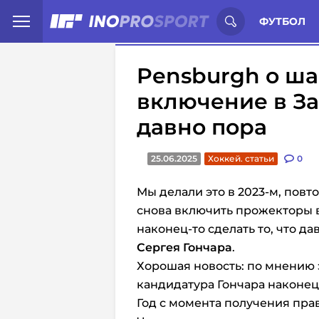
Иностранцы о спорте России:
С
ФУТБОЛ
Pensburgh о ша
включение в Зал
давно пора
25.06.2025
Хоккей. статьи
0
Мы делали это в 2023-м, повт
снова включить прожекторы в
наконец-то сделать то, что да
Сергея Гончара
.
Хорошая новость: по мнению 
кандидатура Гончара наконец
Год с момента получения пра