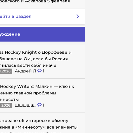
ровского и Аскарова 5 февраля
ейти в раздел
уждение
as Hockey Knight о Дорофееве и
башеве на ОИ, если бы Россия
училась вести себя иначе
Андрей Л
1
1.2026
 Hockey Writers: Малкин — ключ к
ению главной проблемы
ннесоты
Шшшшщ..
1
1.2026
онреале об интересе к обмену
кина в «Миннесоту»: все элементы