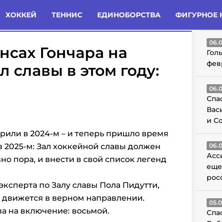
татьи
Комменты
Новости
ХОККЕЙ
ТЕННИС
ЕДИНОБОРСТВА
ФИГУРНОЕ 
ГО
06.
нсах Гончара на
Гол
фев
 славы в этом году:
06.
Спа
Вас
и С
орили в 2024-м – и теперь пришло время
 2025-м: Зал хоккейной славы должен
06.
Асс
вно пора, и внести в свой список легенд
еще
рос
эксперта по Залу славы Пола Пидутти,
 движется в верном направлении.
05.
ва на включение: восьмой.
Спа