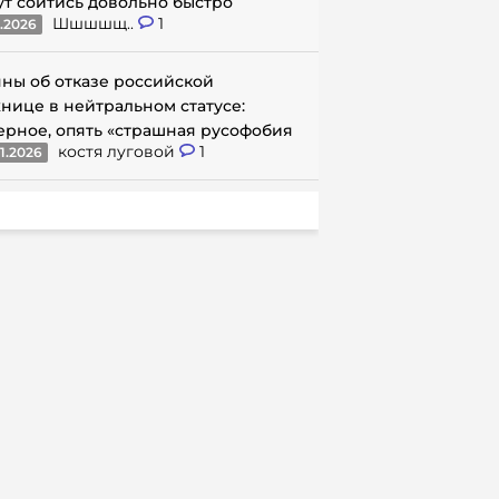
ут сойтись довольно быстро
Шшшшщ..
1
1.2026
ны об отказе российской
нице в нейтральном статусе:
ерное, опять «страшная русофобия
костя луговой
1
1.2026