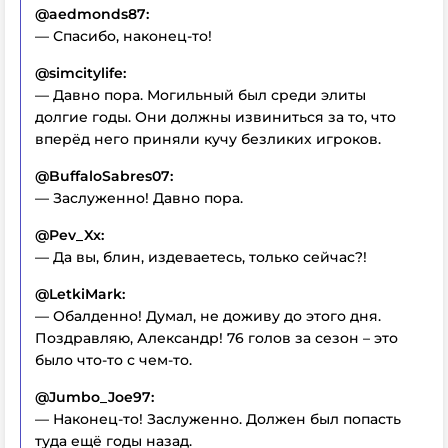
@aedmonds87:
— Спасибо, наконец-то!
@simcitylife:
— Давно пора. Могильный был среди элиты
долгие годы. Они должны извиниться за то, что
вперёд него приняли кучу безликих игроков.
@BuffaloSabres07:
— Заслуженно! Давно пора.
@Pev_Xx:
— Да вы, блин, издеваетесь, только сейчас?!
@LetkiMark:
— Обалденно! Думал, не доживу до этого дня.
Поздравляю, Александр! 76 голов за сезон – это
было что-то с чем-то.
@Jumbo_Joe97:
— Наконец-то! Заслуженно. Должен был попасть
туда ещё годы назад.