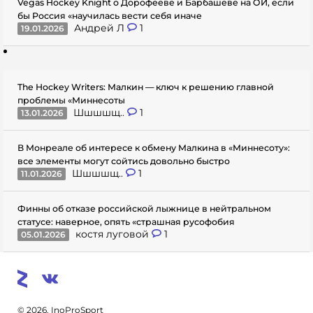
Vegas Hockey Knight о Дорофееве и Барбашеве на ОИ, если
бы Россия «научилась вести себя иначе
Андрей Л
1
19.01.2026
The Hockey Writers: Малкин — ключ к решению главной
проблемы «Миннесоты
Шшшшщ..
1
13.01.2026
В Монреале об интересе к обмену Малкина в «Миннесоту»:
все элементы могут сойтись довольно быстро
Шшшшщ..
1
11.01.2026
Финны об отказе российской лыжнице в нейтральном
статусе: наверное, опять «страшная русофобия
костя луговой
1
05.01.2026
© 2026. InoProSport