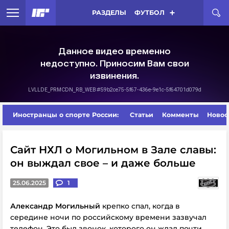
РАЗДЕЛЫ
ФУТБОЛ
Иностранцы о спорте России:
Статьи
Комменты
Новос
Сайт НХЛ о Могильном в Зале славы:
он выждал свое – и даже больше
25.06.2025
1
Александр Могильный
крепко спал, когда в
середине ночи по российскому времени зазвучал
телефон. Это был звонок, которого он ждал почти