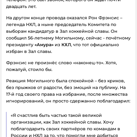
двадцать лет.
На другом конце провода оказался Рон Фрэнсис –
легенда НХЛ, а ныне председатель Комитета по
выборам кандидатур в Зал хоккейной славы. Он
сообщил 56-летнему Могильному, сейчас - почётному
президенту
«Амура»
из
КХЛ
, что тот официально
избран в Зал славы.
Фрэнсис не произнёс слово «наконец-то». Хотя,
пожалуй, стоило бы.
Реакция Могильного была спокойной – без криков,
без прыжков от радости, без эмоций на публику. На
17-й год своего права на избрание, после множества
игнорирований, он просто сдержанно поблагодарил:
«Я счастлив быть частью такой великой
организации, как Зал хоккейной славы. Хочу
поблагодарить своих партнёров по командам в
России и НХЛ за то, что помогли мне добиться