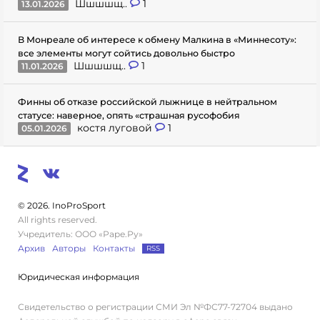
Шшшшщ..
1
13.01.2026
В Монреале об интересе к обмену Малкина в «Миннесоту»:
все элементы могут сойтись довольно быстро
Шшшшщ..
1
11.01.2026
Финны об отказе российской лыжнице в нейтральном
статусе: наверное, опять «страшная русофобия
костя луговой
1
05.01.2026
© 2026. InoProSport
All rights reserved.
Учредитель: ООО «Раре.Ру»
Архив
Авторы
Контакты
RSS
Юридическая информация
Свидетельство о регистрации СМИ Эл №ФС77-72704 выдано