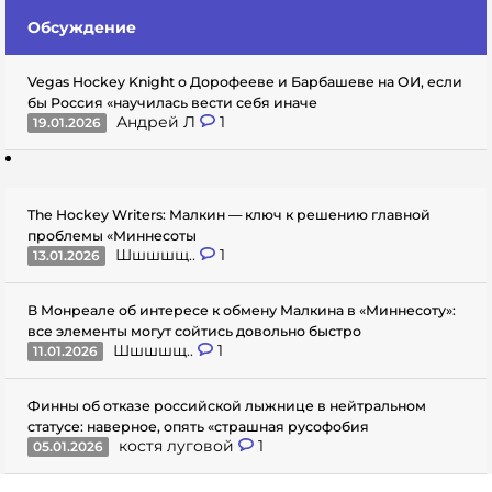
Обсуждение
Vegas Hockey Knight о Дорофееве и Барбашеве на ОИ, если
бы Россия «научилась вести себя иначе
Андрей Л
1
19.01.2026
The Hockey Writers: Малкин — ключ к решению главной
проблемы «Миннесоты
Шшшшщ..
1
13.01.2026
В Монреале об интересе к обмену Малкина в «Миннесоту»:
все элементы могут сойтись довольно быстро
Шшшшщ..
1
11.01.2026
Финны об отказе российской лыжнице в нейтральном
статусе: наверное, опять «страшная русофобия
костя луговой
1
05.01.2026