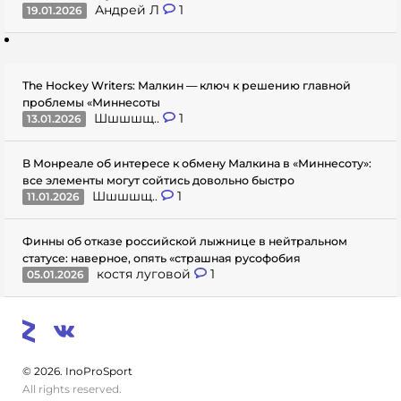
Андрей Л
1
19.01.2026
The Hockey Writers: Малкин — ключ к решению главной
проблемы «Миннесоты
Шшшшщ..
1
13.01.2026
В Монреале об интересе к обмену Малкина в «Миннесоту»:
все элементы могут сойтись довольно быстро
Шшшшщ..
1
11.01.2026
Финны об отказе российской лыжнице в нейтральном
статусе: наверное, опять «страшная русофобия
костя луговой
1
05.01.2026
© 2026. InoProSport
All rights reserved.